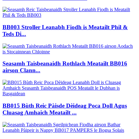
BB003 Stroller Leanabh Fiodh is Meatailt Phil &
Teds Di...
Seasamh Taisbeanaidh Rothlach Meatailt BB016
airson Clann...
BB015 Bùth Reic Pàisde Dèideag Poca Doll Agus
Cluasag Amhaich Meatailt ...