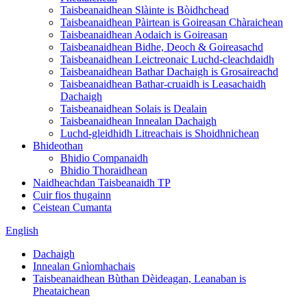
Taisbeanaidhean Slàinte is Bòidhchead
Taisbeanaidhean Pàirtean is Goireasan Chàraichean
Taisbeanaidhean Aodaich is Goireasan
Taisbeanaidhean Bidhe, Deoch & Goireasachd
Taisbeanaidhean Leictreonaic Luchd-cleachdaidh
Taisbeanaidhean Bathar Dachaigh is Grosaireachd
Taisbeanaidhean Bathar-cruaidh is Leasachaidh
Dachaigh
Taisbeanaidhean Solais is Dealain
Taisbeanaidhean Innealan Dachaigh
Luchd-gleidhidh Litreachais is Shoidhnichean
Bhideothan
Bhidio Companaidh
Bhidio Thoraidhean
Naidheachdan Taisbeanaidh TP
Cuir fios thugainn
Ceistean Cumanta
English
Dachaigh
Innealan Gnìomhachais
Taisbeanaidhean Bùthan Dèideagan, Leanaban is
Pheataichean