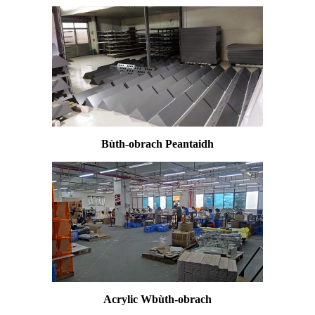
Bùth-obrach Peantaidh
Acrylic W
bùth-obrach