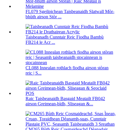
FL079 Sgeilpichean Taisbeanaidh Slatwall Mòr-
bhùth airson Stòr ...
Taisbeanadh Cunntair Reic Fiodha Bambù
FB214 le Acr ...
CL088 Innealan rothlach fiodha airson stòran
reic | S...
Raic Taisbeanaidh Basgaid Meatailt FB042
airson Greimean-bìdh, Sliseagan &...
CM265 Bùth Reic Cosmaideachd Dèanadair