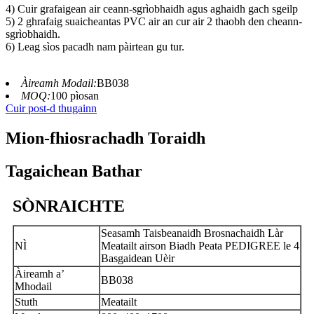
4) Cuir grafaigean air ceann-sgrìobhaidh agus aghaidh gach sgeilp
5) 2 ghrafaig suaicheantas PVC air an cur air 2 thaobh den cheann-
sgrìobhaidh.
6) Leag sìos pacadh nam pàirtean gu tur.
Àireamh Modail:
BB038
MOQ:
100 pìosan
Cuir post-d thugainn
Mion-fhiosrachadh Toraidh
Tagaichean Bathar
SÒNRAICHTE
Seasamh Taisbeanaidh Brosnachaidh Làr
NÌ
Meatailt airson Biadh Peata PEDIGREE le 4
Basgaidean Uèir
Àireamh a’
BB038
Mhodail
Stuth
Meatailt