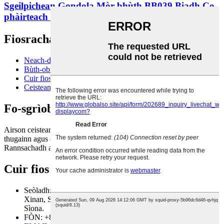
Sgeilpichean Gondola Mòr-bhùth BB039 Biadh Co-
phàirteach Leanabh ...
Fiosrachadh
Neach-dèanamh Taisbeanaidh Reic Gnàthaichte
Bùth-obrach
Cuir fios thugainn
Ceistean Cumanta
Fo-sgrìobh
Airson ceistean mu ar bathar no ar liosta prìsean, fàg do phost-d
thugainn agus cuiridh sinn fios thugad taobh a-staigh 24 uairean.
Rannsachadh a-nis
Cuir fios thugainn
Seòladh: Àir.1 Sòn Gnìomhachais Yingtou, Nan An, Sràid
Xinan, Sgìre Sanshui, Cathair Foshan, Roinn Guangdong,
Sìona.
FÒN: +86 767 86198640