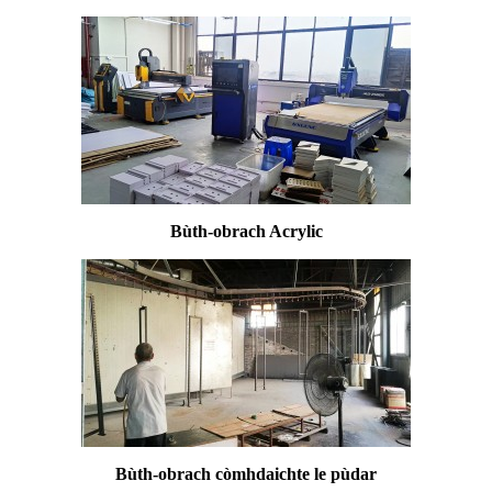
Bùth-obrach Acrylic
Bùth-obrach còmhdaichte le pùdar