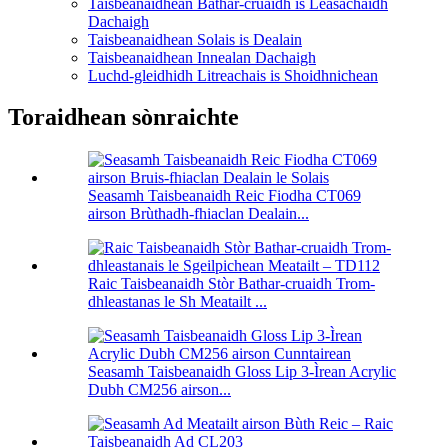
Taisbeanaidhean Bathar-cruaidh is Leasachaidh
Dachaigh
Taisbeanaidhean Solais is Dealain
Taisbeanaidhean Innealan Dachaigh
Luchd-gleidhidh Litreachais is Shoidhnichean
Toraidhean sònraichte
Seasamh Taisbeanaidh Reic Fiodha CT069
airson Brùthadh-fhiaclan Dealain...
Raic Taisbeanaidh Stòr Bathar-cruaidh Trom-
dhleastanas le Sh Meatailt ...
Seasamh Taisbeanaidh Gloss Lip 3-Ìrean Acrylic
Dubh CM256 airson...