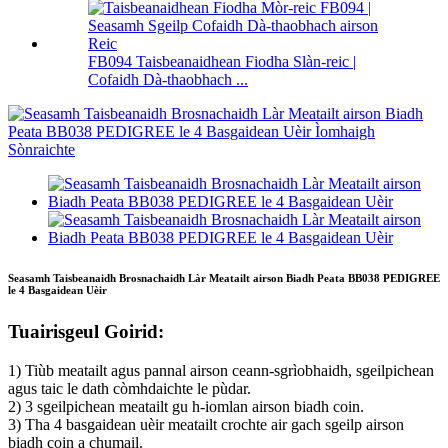
FB094 Taisbeanaidhean Fiodha Slàn-reic |
Cofaidh Dà-thaobhach ...
Seasamh Taisbeanaidh Brosnachaidh Làr Meatailt airson Biadh Peata BB038 PEDIGREE
le 4 Basgaidean Uèir
Tuairisgeul Goirid:
1) Tiùb meatailt agus pannal airson ceann-sgrìobhaidh, sgeilpichean
agus taic le dath còmhdaichte le pùdar.
2) 3 sgeilpichean meatailt gu h-iomlan airson biadh coin.
3) Tha 4 basgaidean uèir meatailt crochte air gach sgeilp airson
biadh coin a chumail.