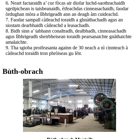
6. Neart factaraidh a’ cur fòcas air diofar luchd-saothrachaidh
sgeilpichean is taisbeanaidh, èifeachdas cinneasachaidh, faodar
òrdughan mòra a lìbhrigeadh ann an deagh àm cuideachd.
7. Faodar sampall càileachd toraidh a ghnàthachadh agus an
siostam dearbhaidh càileachd a leasachadh.
8. Bidh sinn a’ tabhann conaltradh, dealbhadh, cinneasachadh
agus lìbhrigeadh sheirbheisean toraidh pearsanaichte gnàthaichte
amalaichte.
9. Tha sgioba proifeasanta againn de 30 neach a nì cinnteach à
càileachd toraidh tron ​​phròiseas gu lèir.
Bùth-obrach