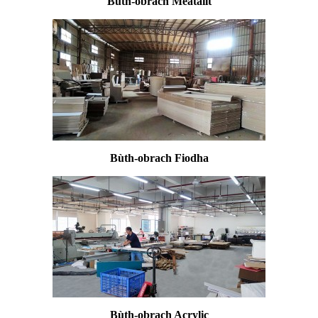
Bùth-obrach Meatailt
Bùth-obrach Fiodha
Bùth-obrach Acrylic