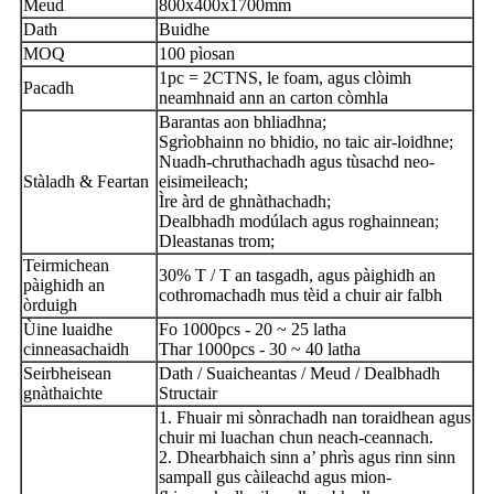
Meud
800x400x1700mm
Dath
Buidhe
MOQ
100 pìosan
1pc = 2CTNS, le foam, agus clòimh
Pacadh
neamhnaid ann an carton còmhla
Barantas aon bhliadhna;
Sgrìobhainn no bhidio, no taic air-loidhne;
Nuadh-chruthachadh agus tùsachd neo-
Stàladh & Feartan
eisimeileach;
Ìre àrd de ghnàthachadh;
Dealbhadh modúlach agus roghainnean;
Dleastanas trom;
Teirmichean
30% T / T an tasgadh, agus pàighidh an
pàighidh an
cothromachadh mus tèid a chuir air falbh
òrduigh
Ùine luaidhe
Fo 1000pcs - 20 ~ 25 latha
cinneasachaidh
Thar 1000pcs - 30 ~ 40 latha
Seirbheisean
Dath / Suaicheantas / Meud / Dealbhadh
gnàthaichte
Structair
1. Fhuair mi sònrachadh nan toraidhean agus
chuir mi luachan chun neach-ceannach.
2. Dhearbhaich sinn a’ phrìs agus rinn sinn
sampall gus càileachd agus mion-