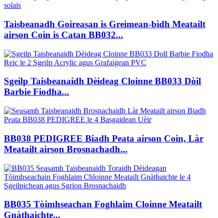
Taisbeanadh Goireasan is Greimean-bìdh Meatailt
airson Coin is Catan BB032...
Sgeilp Taisbeanaidh Dèideag Cloinne BB033 Dòil
Barbie Fiodha...
BB038 PEDIGREE Biadh Peata airson Coin, Làr
Meatailt airson Brosnachadh...
BB035 Tòimhseachan Foghlaim Cloinne Meatailt
Gnàthaichte...