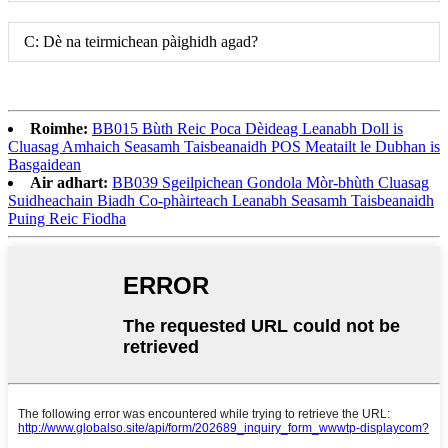
C: Dè na teirmichean pàighidh agad?
Roimhe:
BB015 Bùth Reic Poca Dèideag Leanabh Doll is
Cluasag Amhaich Seasamh Taisbeanaidh POS Meatailt le Dubhan is
Basgaidean
Air adhart:
BB039 Sgeilpichean Gondola Mòr-bhùth Cluasag
Suidheachain Biadh Co-phàirteach Leanabh Seasamh Taisbeanaidh
Puing Reic Fiodha