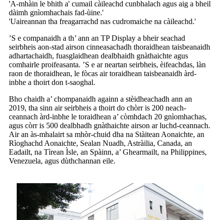
'A-mhàin le bhith a' cumail càileachd cunbhalach agus aig a bheil
dàimh gnìomhachais fad-ùine.'
'Uaireannan tha freagarrachd nas cudromaiche na càileachd.'
’S e companaidh a th’ ann an TP Display a bheir seachad
seirbheis aon-stad airson cinneasachadh thoraidhean taisbeanaidh
adhartachaidh, fuasglaidhean dealbhaidh gnàthaichte agus
comhairle proifeasanta. ’S e ar neartan seirbheis, èifeachdas, làn
raon de thoraidhean, le fòcas air toraidhean taisbeanaidh àrd-
inbhe a thoirt don t-saoghal.
Bho chaidh a’ chompanaidh againn a stèidheachadh ann an
2019, tha sinn air seirbheis a thoirt do chòrr is 200 neach-
ceannach àrd-inbhe le toraidhean a’ còmhdach 20 gnìomhachas,
agus còrr is 500 dealbhadh gnàthaichte airson ar luchd-ceannach.
Air an às-mhalairt sa mhòr-chuid dha na Stàitean Aonaichte, an
Rìoghachd Aonaichte, Sealan Nuadh, Astràilia, Canada, an
Eadailt, na Tìrean Ìsle, an Spàinn, a’ Ghearmailt, na Philippines,
Venezuela, agus dùthchannan eile.