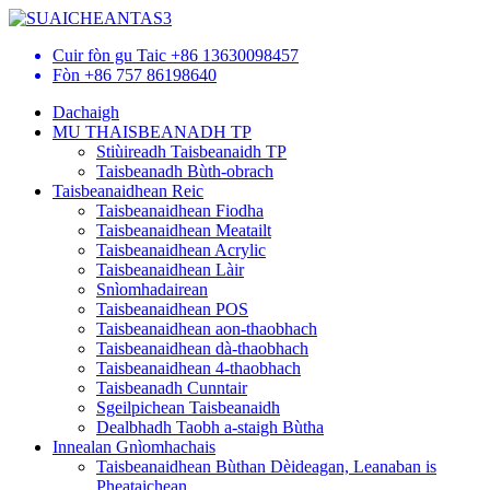
Cuir fòn gu Taic
+86 13630098457
Fòn
+86 757 86198640
Dachaigh
MU THAISBEANADH TP
Stiùireadh Taisbeanaidh TP
Taisbeanadh Bùth-obrach
Taisbeanaidhean Reic
Taisbeanaidhean Fiodha
Taisbeanaidhean Meatailt
Taisbeanaidhean Acrylic
Taisbeanaidhean Làir
Snìomhadairean
Taisbeanaidhean POS
Taisbeanaidhean aon-thaobhach
Taisbeanaidhean dà-thaobhach
Taisbeanaidhean 4-thaobhach
Taisbeanadh Cunntair
Sgeilpichean Taisbeanaidh
Dealbhadh Taobh a-staigh Bùtha
Innealan Gnìomhachais
Taisbeanaidhean Bùthan Dèideagan, Leanaban is
Pheataichean