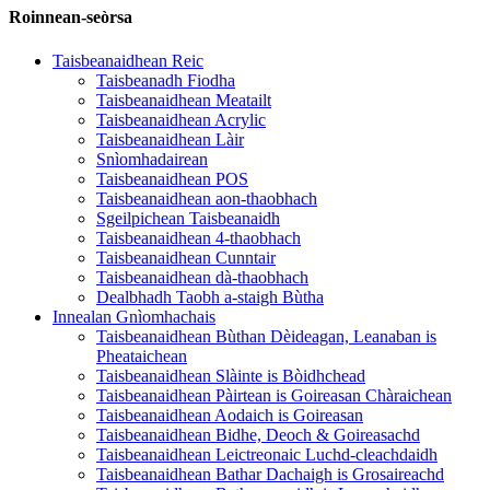
Roinnean-seòrsa
Taisbeanaidhean Reic
Taisbeanadh Fiodha
Taisbeanaidhean Meatailt
Taisbeanaidhean Acrylic
Taisbeanaidhean Làir
Snìomhadairean
Taisbeanaidhean POS
Taisbeanaidhean aon-thaobhach
Sgeilpichean Taisbeanaidh
Taisbeanaidhean 4-thaobhach
Taisbeanaidhean Cunntair
Taisbeanaidhean dà-thaobhach
Dealbhadh Taobh a-staigh Bùtha
Innealan Gnìomhachais
Taisbeanaidhean Bùthan Dèideagan, Leanaban is
Pheataichean
Taisbeanaidhean Slàinte is Bòidhchead
Taisbeanaidhean Pàirtean is Goireasan Chàraichean
Taisbeanaidhean Aodaich is Goireasan
Taisbeanaidhean Bidhe, Deoch & Goireasachd
Taisbeanaidhean Leictreonaic Luchd-cleachdaidh
Taisbeanaidhean Bathar Dachaigh is Grosaireachd