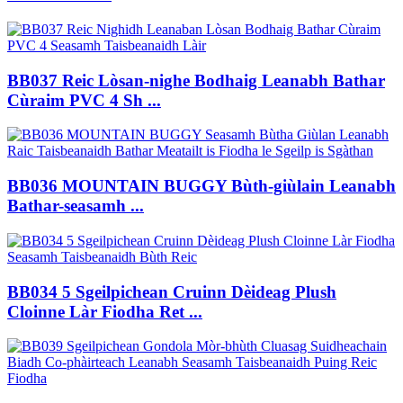
BB037 Reic Lòsan-nighe Bodhaig Leanabh Bathar
Cùraim PVC 4 Sh ...
BB036 MOUNTAIN BUGGY Bùth-giùlain Leanabh
Bathar-seasamh ...
BB034 5 Sgeilpichean Cruinn Dèideag Plush
Cloinne Làr Fiodha Ret ...