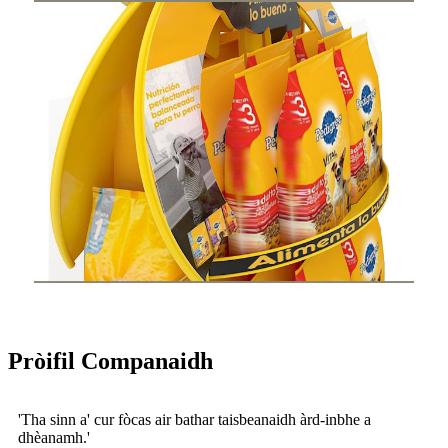
Pròifil Companaidh
'Tha sinn a' cur fòcas air bathar taisbeanaidh àrd-inbhe a
dhèanamh.'