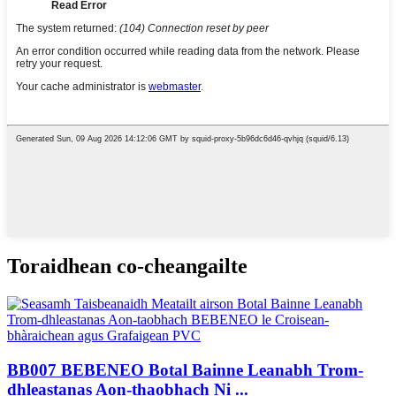
Toraidhean co-cheangailte
BB007 BEBENEO Botal Bainne Leanabh Trom-
dhleastanas Aon-thaobhach Ni ...