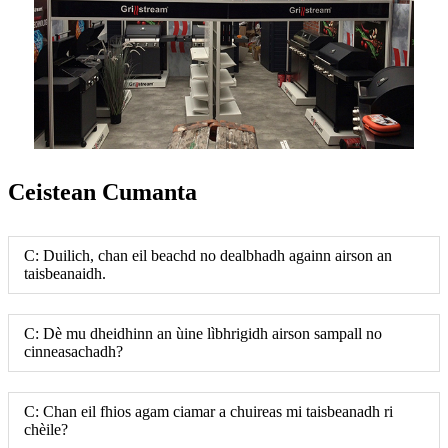
Ceistean Cumanta
C: Duilich, chan eil beachd no dealbhadh againn airson an
taisbeanaidh.
C: Dè mu dheidhinn an ùine lìbhrigidh airson sampall no
cinneasachadh?
C: Chan eil fhios agam ciamar a chuireas mi taisbeanadh ri
chèile?