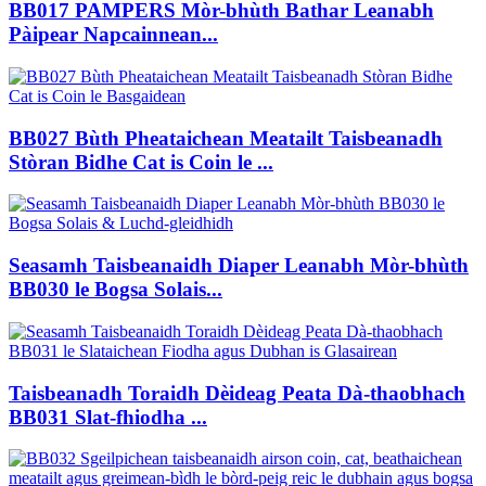
BB017 PAMPERS Mòr-bhùth Bathar Leanabh
Pàipear Napcainnean...
BB027 Bùth Pheataichean Meatailt Taisbeanadh
Stòran Bidhe Cat is Coin le ...
Seasamh Taisbeanaidh Diaper Leanabh Mòr-bhùth
BB030 le Bogsa Solais...
Taisbeanadh Toraidh Dèideag Peata Dà-thaobhach
BB031 Slat-fhiodha ...