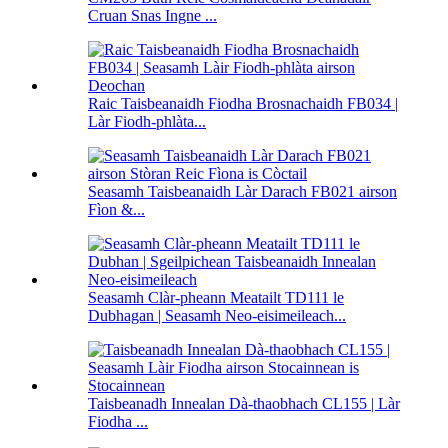
Cruan Snas Ingne ...
Raic Taisbeanaidh Fiodha Brosnachaidh FB034 |
Làr Fiodh-phlàta...
Seasamh Taisbeanaidh Làr Darach FB021 airson
Fìon &...
Seasamh Clàr-pheann Meatailt TD111 le
Dubhagan | Seasamh Neo-eisimeileach...
Taisbeanadh Innealan Dà-thaobhach CL155 | Làr
Fiodha ...