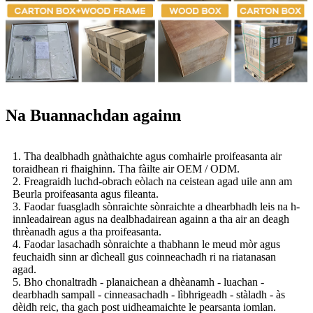
Na Buannachdan againn
1. Tha dealbhadh gnàthaichte agus comhairle proifeasanta air
toraidhean ri fhaighinn. Tha fàilte air OEM / ODM.
2. Freagraidh luchd-obrach eòlach na ceistean agad uile ann am
Beurla proifeasanta agus fileanta.
3. Faodar fuasgladh sònraichte sònraichte a dhearbhadh leis na h-
innleadairean agus na dealbhadairean againn a tha air an deagh
thrèanadh agus a tha proifeasanta.
4. Faodar lasachadh sònraichte a thabhann le meud mòr agus
feuchaidh sinn ar dìcheall gus coinneachadh ri na riatanasan
agad.
5. Bho chonaltradh - planaichean a dhèanamh - luachan -
dearbhadh sampall - cinneasachadh - lìbhrigeadh - stàladh - às
dèidh reic, tha gach post uidheamaichte le pearsanta iomlan.