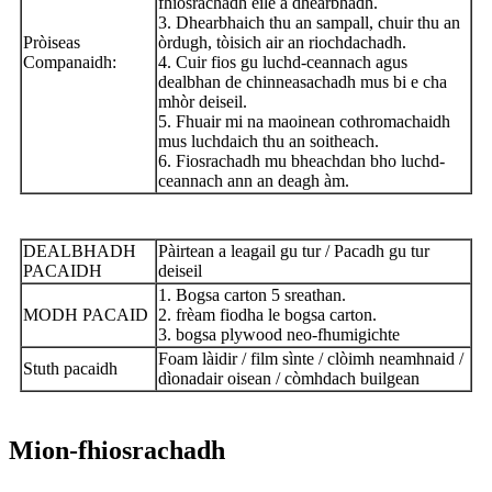
fhiosrachadh eile a dhearbhadh.
3. Dhearbhaich thu an sampall, chuir thu an
Pròiseas
òrdugh, tòisich air an riochdachadh.
Companaidh:
4. Cuir fios gu luchd-ceannach agus
dealbhan de chinneasachadh mus bi e cha
mhòr deiseil.
5. Fhuair mi na maoinean cothromachaidh
mus luchdaich thu an soitheach.
6. Fiosrachadh mu bheachdan bho luchd-
ceannach ann an deagh àm.
DEALBHADH
Pàirtean a leagail gu tur / Pacadh gu tur
PACAIDH
deiseil
1. Bogsa carton 5 sreathan.
MODH PACAID
2. frèam fiodha le bogsa carton.
3. bogsa plywood neo-fhumigichte
Foam làidir / film sìnte / clòimh neamhnaid /
Stuth pacaidh
dìonadair oisean / còmhdach builgean
Mion-fhiosrachadh