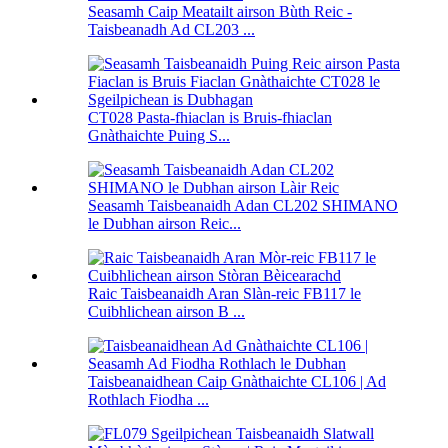
Seasamh Caip Meatailt airson Bùth Reic -
Taisbeanadh Ad CL203 ...
CT028 Pasta-fhiaclan is Bruis-fhiaclan
Gnàthaichte Puing S...
Seasamh Taisbeanaidh Adan CL202 SHIMANO
le Dubhan airson Reic...
Raic Taisbeanaidh Aran Slàn-reic FB117 le
Cuibhlichean airson B ...
Taisbeanaidhean Caip Gnàthaichte CL106 | Ad
Rothlach Fiodha ...