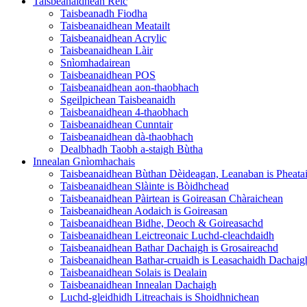
Taisbeanaidhean Reic
Taisbeanadh Fiodha
Taisbeanaidhean Meatailt
Taisbeanaidhean Acrylic
Taisbeanaidhean Làir
Snìomhadairean
Taisbeanaidhean POS
Taisbeanaidhean aon-thaobhach
Sgeilpichean Taisbeanaidh
Taisbeanaidhean 4-thaobhach
Taisbeanaidhean Cunntair
Taisbeanaidhean dà-thaobhach
Dealbhadh Taobh a-staigh Bùtha
Innealan Gnìomhachais
Taisbeanaidhean Bùthan Dèideagan, Leanaban is Pheata
Taisbeanaidhean Slàinte is Bòidhchead
Taisbeanaidhean Pàirtean is Goireasan Chàraichean
Taisbeanaidhean Aodaich is Goireasan
Taisbeanaidhean Bidhe, Deoch & Goireasachd
Taisbeanaidhean Leictreonaic Luchd-cleachdaidh
Taisbeanaidhean Bathar Dachaigh is Grosaireachd
Taisbeanaidhean Bathar-cruaidh is Leasachaidh Dachaig
Taisbeanaidhean Solais is Dealain
Taisbeanaidhean Innealan Dachaigh
Luchd-gleidhidh Litreachais is Shoidhnichean