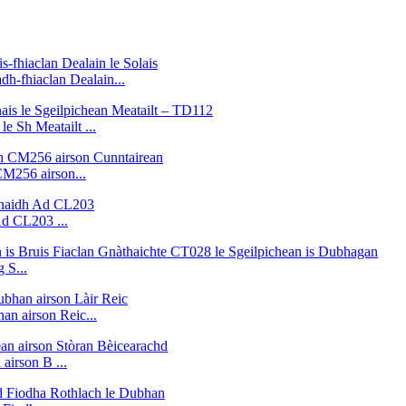
h-fhiaclan Dealain...
e Sh Meatailt ...
M256 airson...
Ad CL203 ...
 S...
 airson Reic...
airson B ...