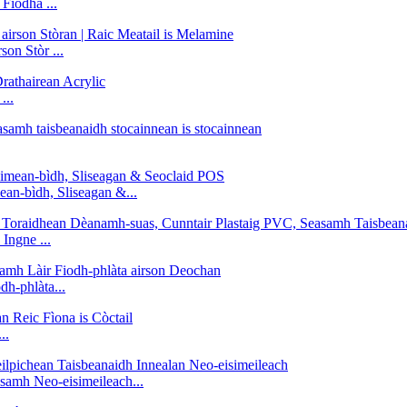
Fiodha ...
on Stòr ...
...
an-bìdh, Sliseagan &...
ngne ...
h-phlàta...
..
samh Neo-eisimeileach...