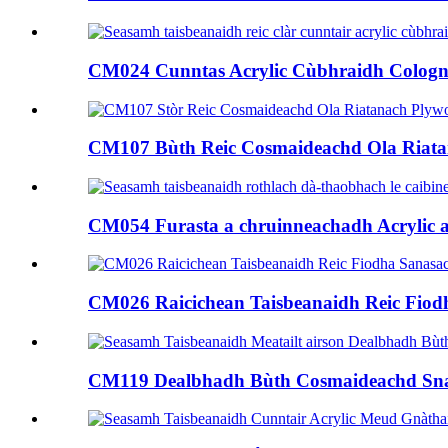
CM024 Cunntas Acrylic Cùbhraidh Cologne
CM107 Bùth Reic Cosmaideachd Ola Riatan
CM054 Furasta a chruinneachadh Acrylic ag
CM026 Raicichean Taisbeanaidh Reic Fiodh
CM119 Dealbhadh Bùth Cosmaideachd Snas 