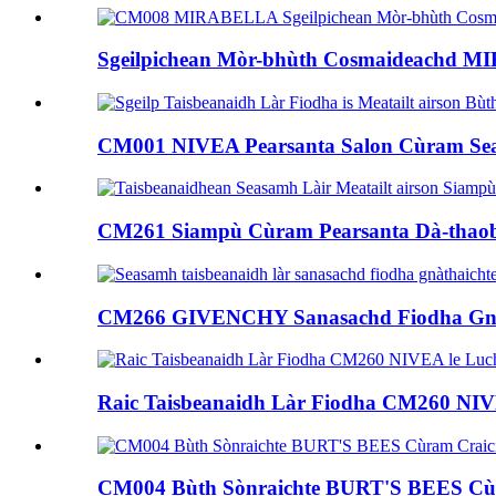
Sgeilpichean Mòr-bhùth Cosmaideachd 
CM001 NIVEA Pearsanta Salon Cùram Sea
CM261 Siampù Cùram Pearsanta Dà-thaobh
CM266 GIVENCHY Sanasachd Fiodha Gnàt
Raic Taisbeanaidh Làr Fiodha CM260 NIVE
CM004 Bùth Sònraichte BURT'S BEES Cùr