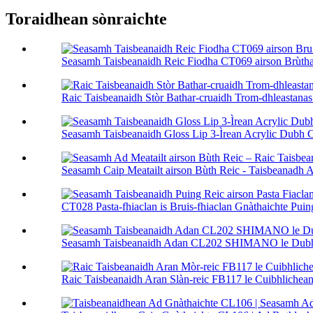
Toraidhean sònraichte
Seasamh Taisbeanaidh Reic Fiodha CT069 airson Brùthad
Raic Taisbeanaidh Stòr Bathar-cruaidh Trom-dhleastanas l
Seasamh Taisbeanaidh Gloss Lip 3-Ìrean Acrylic Dubh C
Seasamh Caip Meatailt airson Bùth Reic - Taisbeanadh 
CT028 Pasta-fhiaclan is Bruis-fhiaclan Gnàthaichte Puing
Seasamh Taisbeanaidh Adan CL202 SHIMANO le Dubhan
Raic Taisbeanaidh Aran Slàn-reic FB117 le Cuibhlichean 