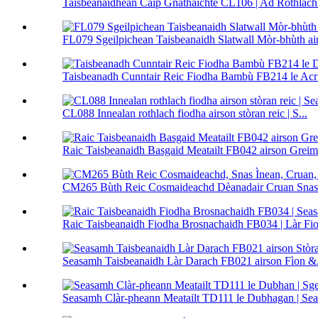
Taisbeanaidhean Caip Gnàthaichte CL106 | Ad Rothlach 
FL079 Sgeilpichean Taisbeanaidh Slatwall Mòr-bhùth airs
Taisbeanadh Cunntair Reic Fiodha Bambù FB214 le Acr 
CL088 Innealan rothlach fiodha airson stòran reic | S...
Raic Taisbeanaidh Basgaid Meatailt FB042 airson Greime
CM265 Bùth Reic Cosmaideachd Dèanadair Cruan Snas I
Raic Taisbeanaidh Fiodha Brosnachaidh FB034 | Làr Fiod
Seasamh Taisbeanaidh Làr Darach FB021 airson Fìon &.
Seasamh Clàr-pheann Meatailt TD111 le Dubhagan | Sea