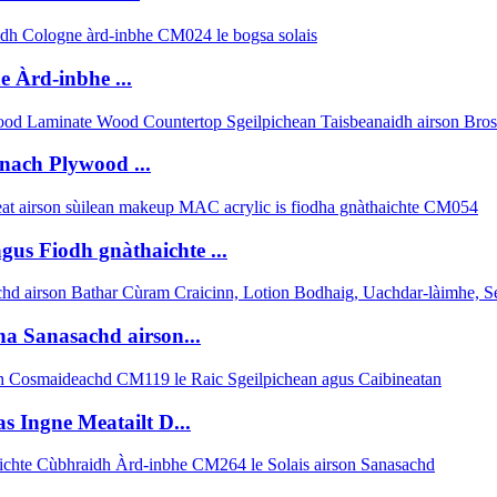
 Àrd-inbhe ...
ach Plywood ...
us Fiodh gnàthaichte ...
a Sanasachd airson...
Ingne Meatailt D...