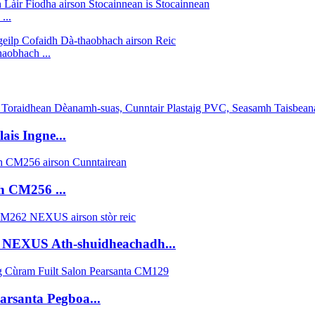
...
aobhach ...
is Ingne...
h CM256 ...
 NEXUS Ath-shuidheachadh...
arsanta Pegboa...