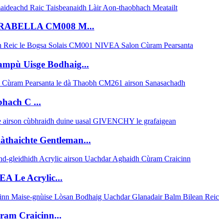
MIRABELLA CM008 M...
mpù Uisge Bodhaig...
ach C ...
haichte Gentleman...
A Le Acrylic...
am Craicinn...