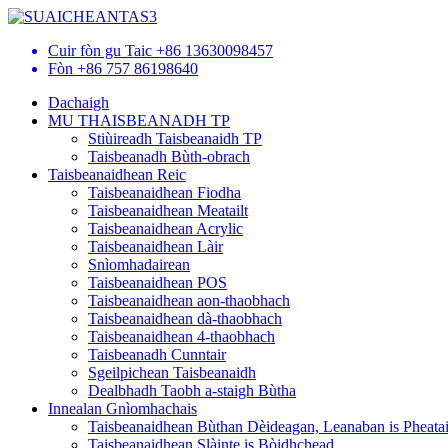
Cuir fòn gu Taic
+86 13630098457
Fòn
+86 757 86198640
Dachaigh
MU THAISBEANADH TP
Stiùireadh Taisbeanaidh TP
Taisbeanadh Bùth-obrach
Taisbeanaidhean Reic
Taisbeanaidhean Fiodha
Taisbeanaidhean Meatailt
Taisbeanaidhean Acrylic
Taisbeanaidhean Làir
Snìomhadairean
Taisbeanaidhean POS
Taisbeanaidhean aon-thaobhach
Taisbeanaidhean dà-thaobhach
Taisbeanaidhean 4-thaobhach
Taisbeanadh Cunntair
Sgeilpichean Taisbeanaidh
Dealbhadh Taobh a-staigh Bùtha
Innealan Gnìomhachais
Taisbeanaidhean Bùthan Dèideagan, Leanaban is Pheata
Taisbeanaidhean Slàinte is Bòidhchead