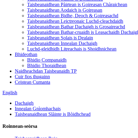
Taisbeanaidhean Pàirtean is Goireasan Chàraichean
Taisbeanaidhean Aodaich is Goireasan
Taisbeanaidhean Bidhe, Deoch & Goireasachd
Taisbeanaidhean Leictreonaic Luchd-cleachdaidh
Taisbeanaidhean Bathar Dachaigh is Grosaireachd
Taisbeanaidhean Bathar-cruaidh is Leasachaidh Dachaig
Taisbeanaidhean Solais is Dealain
Taisbeanaidhean Innealan Dachaigh
Luchd-gleidhidh Litreachais is Shoidhnichean
Bhideothan
Bhidio Companaidh
Bhidio Thoraidhean
Naidheachdan Taisbeanaidh TP
Cuir fios thugainn
Ceistean Cumanta
English
Dachaigh
Innealan Gnìomhachais
Taisbeanaidhean Slàinte is Bòidhchead
Roinnean-seòrsa