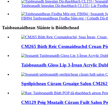
Taisbeanadh Innealan Dà-thaobhach CL155 | Làr Fiodha 
FB094 Taisbeanaidhean Fiodha Slàn-reic | Cofaidh Dà-th
Taisbeanaidhean Slàinte is Bòidhchead
CM265 Bùth Reic Cosmaideachd Cruan Pòla
Taisbeanadh Gloss Lip 3-Ìrean Acrylic Dub
Sgeilpichean Cùram Gruaige Salon CM262
CM129 Peig Meatailt Cùram Fuilt Salon Pe