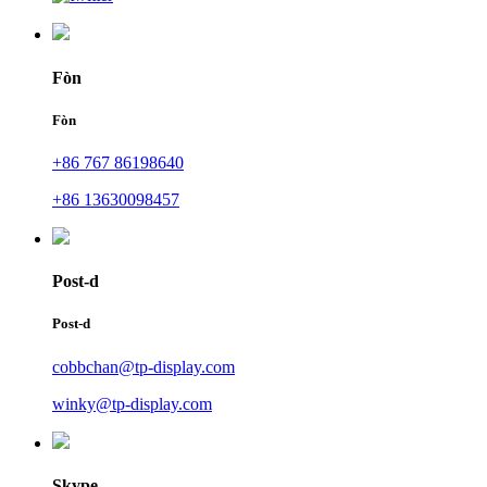
Fòn
Fòn
+86 767 86198640
+86 13630098457
Post-d
Post-d
cobbchan@tp-display.com
winky@tp-display.com
Skype