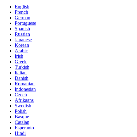
English
French
German
Portuguese
Spanish
Russian
Japanese
Korean
Arabic
Irish
Greek
Turkish
Italian
Danish
Romanian
Indonesian
Czech
Afrikaans
Swedish
Polish
Basque
Catalan
Esperanto
Hindi