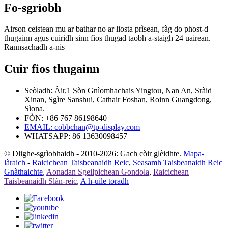
Fo-sgrìobh
Airson ceistean mu ar bathar no ar liosta prìsean, fàg do phost-d
thugainn agus cuiridh sinn fios thugad taobh a-staigh 24 uairean.
Rannsachadh a-nis
Cuir fios thugainn
Seòladh: Àir.1 Sòn Gnìomhachais Yingtou, Nan An, Sràid
Xinan, Sgìre Sanshui, Cathair Foshan, Roinn Guangdong,
Sìona.
FÒN: +86 767 86198640
EMAIL:
cobbchan@tp-display.com
WHATSAPP: 86 13630098457
© Dlighe-sgrìobhaidh - 2010-2026: Gach còir glèidhte.
Mapa-
làraich
-
Raicichean Taisbeanaidh Reic
,
Seasamh Taisbeanaidh Reic
Gnàthaichte
,
Aonadan Sgeilpichean Gondola
,
Raicichean
Taisbeanaidh Slàn-reic
,
A h-uile toradh