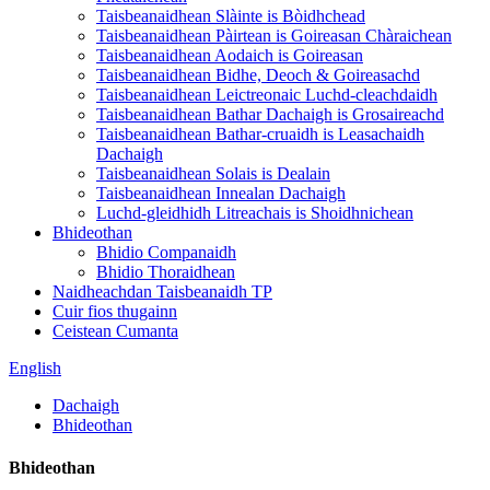
Taisbeanaidhean Slàinte is Bòidhchead
Taisbeanaidhean Pàirtean is Goireasan Chàraichean
Taisbeanaidhean Aodaich is Goireasan
Taisbeanaidhean Bidhe, Deoch & Goireasachd
Taisbeanaidhean Leictreonaic Luchd-cleachdaidh
Taisbeanaidhean Bathar Dachaigh is Grosaireachd
Taisbeanaidhean Bathar-cruaidh is Leasachaidh
Dachaigh
Taisbeanaidhean Solais is Dealain
Taisbeanaidhean Innealan Dachaigh
Luchd-gleidhidh Litreachais is Shoidhnichean
Bhideothan
Bhidio Companaidh
Bhidio Thoraidhean
Naidheachdan Taisbeanaidh TP
Cuir fios thugainn
Ceistean Cumanta
English
Dachaigh
Bhideothan
Bhideothan