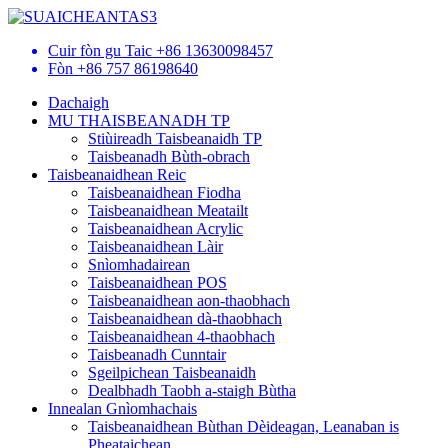
Cuir fòn gu Taic
+86 13630098457
Fòn
+86 757 86198640
Dachaigh
MU THAISBEANADH TP
Stiùireadh Taisbeanaidh TP
Taisbeanadh Bùth-obrach
Taisbeanaidhean Reic
Taisbeanaidhean Fiodha
Taisbeanaidhean Meatailt
Taisbeanaidhean Acrylic
Taisbeanaidhean Làir
Snìomhadairean
Taisbeanaidhean POS
Taisbeanaidhean aon-thaobhach
Taisbeanaidhean dà-thaobhach
Taisbeanaidhean 4-thaobhach
Taisbeanadh Cunntair
Sgeilpichean Taisbeanaidh
Dealbhadh Taobh a-staigh Bùtha
Innealan Gnìomhachais
Taisbeanaidhean Bùthan Dèideagan, Leanaban is
Pheataichean