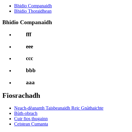
Bhidio Companaidh
Bhidio Thoraidhean
Bhidio Companaidh
fff
eee
ccc
bbb
aaa
Fiosrachadh
Neach-dèanamh Taisbeanaidh Reic Gnàthaichte
Bùth-obrach
Cuir fios thugainn
Ceistean Cumanta