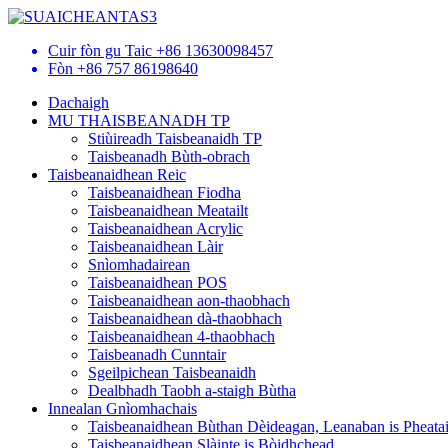
Cuir fòn gu Taic
+86 13630098457
Fòn
+86 757 86198640
Dachaigh
MU THAISBEANADH TP
Stiùireadh Taisbeanaidh TP
Taisbeanadh Bùth-obrach
Taisbeanaidhean Reic
Taisbeanaidhean Fiodha
Taisbeanaidhean Meatailt
Taisbeanaidhean Acrylic
Taisbeanaidhean Làir
Snìomhadairean
Taisbeanaidhean POS
Taisbeanaidhean aon-thaobhach
Taisbeanaidhean dà-thaobhach
Taisbeanaidhean 4-thaobhach
Taisbeanadh Cunntair
Sgeilpichean Taisbeanaidh
Dealbhadh Taobh a-staigh Bùtha
Innealan Gnìomhachais
Taisbeanaidhean Bùthan Dèideagan, Leanaban is Pheata
Taisbeanaidhean Slàinte is Bòidhchead