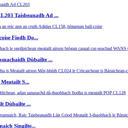
CL203 Taisbeanadh Ad ...
oise Fiodh Do...
achaidh Dùbailte ...
eatailt S...
 Dùbailte ...
ich Singilte...