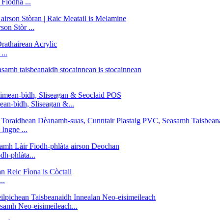
Fiodha ...
on Stòr ...
...
an-bìdh, Sliseagan &...
ngne ...
h-phlàta...
..
samh Neo-eisimeileach...