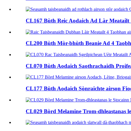
CL167 Bùth Reic Aodaich Ad Làr Meatailt .
CL200 Bùth Mòr-bhùth Beanie Ad 4 Taobh
CL070 Bùth Aodaich Saothrachaidh Proifea
CL177 Bùth Aodaich Sònraichte airson Fio
CL029 Bòrd Melamine Trom-dhleastanas le i