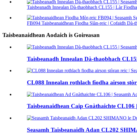
Taisbeanadh Innealan Dà-thaobhach CL155 | Làr Fiodha 
FB094 Taisbeanaidhean Fiodha Slàn-reic | Cofaidh Dà-th
Taisbeanaidhean Aodaich is Goireasan
Taisbeanadh Innealan Dà-thaobhach CL155 
CL088 Innealan rothlach fiodha airson stòr r
Taisbeanaidhean Caip Gnàthaichte CL106 |
Seasamh Taisbeanaidh Adan CL202 SHIMA