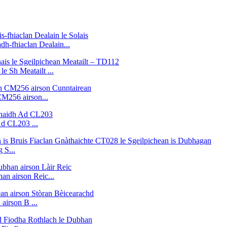
h-fhiaclan Dealain...
e Sh Meatailt ...
M256 airson...
Ad CL203 ...
 S...
 airson Reic...
airson B ...