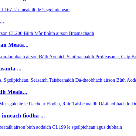
..
an Meata...
santa ...
dh Meala...
nneach fiodha ...