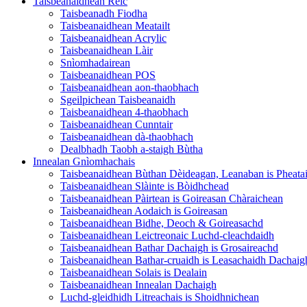
Taisbeanaidhean Reic
Taisbeanadh Fiodha
Taisbeanaidhean Meatailt
Taisbeanaidhean Acrylic
Taisbeanaidhean Làir
Snìomhadairean
Taisbeanaidhean POS
Taisbeanaidhean aon-thaobhach
Sgeilpichean Taisbeanaidh
Taisbeanaidhean 4-thaobhach
Taisbeanaidhean Cunntair
Taisbeanaidhean dà-thaobhach
Dealbhadh Taobh a-staigh Bùtha
Innealan Gnìomhachais
Taisbeanaidhean Bùthan Dèideagan, Leanaban is Pheata
Taisbeanaidhean Slàinte is Bòidhchead
Taisbeanaidhean Pàirtean is Goireasan Chàraichean
Taisbeanaidhean Aodaich is Goireasan
Taisbeanaidhean Bidhe, Deoch & Goireasachd
Taisbeanaidhean Leictreonaic Luchd-cleachdaidh
Taisbeanaidhean Bathar Dachaigh is Grosaireachd
Taisbeanaidhean Bathar-cruaidh is Leasachaidh Dachaig
Taisbeanaidhean Solais is Dealain
Taisbeanaidhean Innealan Dachaigh
Luchd-gleidhidh Litreachais is Shoidhnichean