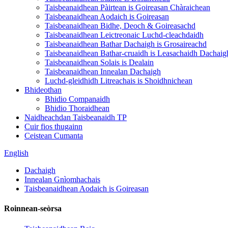
Taisbeanaidhean Pàirtean is Goireasan Chàraichean
Taisbeanaidhean Aodaich is Goireasan
Taisbeanaidhean Bidhe, Deoch & Goireasachd
Taisbeanaidhean Leictreonaic Luchd-cleachdaidh
Taisbeanaidhean Bathar Dachaigh is Grosaireachd
Taisbeanaidhean Bathar-cruaidh is Leasachaidh Dachaig
Taisbeanaidhean Solais is Dealain
Taisbeanaidhean Innealan Dachaigh
Luchd-gleidhidh Litreachais is Shoidhnichean
Bhideothan
Bhidio Companaidh
Bhidio Thoraidhean
Naidheachdan Taisbeanaidh TP
Cuir fios thugainn
Ceistean Cumanta
English
Dachaigh
Innealan Gnìomhachais
Taisbeanaidhean Aodaich is Goireasan
Roinnean-seòrsa