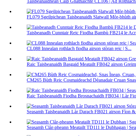
Taisbeanaidhean Caip Gnàthaichte CL106 | Ad Rothlach 
FL079 Sgeilpichean Taisbeanaidh Slatwall Mòr-bhùth airs
Taisbeanadh Cunntair Reic Fiodha Bambù FB214 le Acr 
CL088 Innealan rothlach fiodha airson stòran reic | S...
Raic Taisbeanaidh Basgaid Meatailt FB042 airson Greime
CM265 Bùth Reic Cosmaideachd Dèanadair Cruan Snas I
Raic Taisbeanaidh Fiodha Brosnachaidh FB034 | Làr Fiod
Seasamh Taisbeanaidh Làr Darach FB021 airson Fìon &.
Seasamh Clàr-pheann Meatailt TD111 le Dubhagan | Sea