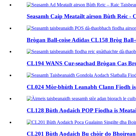
Seasamh Caip Meatailt airson Bùth Reic - 
Brògan Ball-coise Adidas CL158 Bròg Ball-c
CL194 WANS Cur-seachad Brògan Cas Brosn
CL024 Mòr-bhùth Leanabh Clann Fiodh is M
CL128 Bùth Aodaich POP Fiodha is Meatailt
CL201 Bùth Aodaich Bu chòir do Bhoireanna