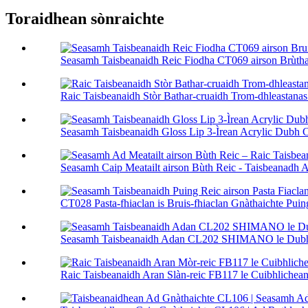
Toraidhean sònraichte
Seasamh Taisbeanaidh Reic Fiodha CT069 airson Brùthad
Raic Taisbeanaidh Stòr Bathar-cruaidh Trom-dhleastanas l
Seasamh Taisbeanaidh Gloss Lip 3-Ìrean Acrylic Dubh C
Seasamh Caip Meatailt airson Bùth Reic - Taisbeanadh 
CT028 Pasta-fhiaclan is Bruis-fhiaclan Gnàthaichte Puing
Seasamh Taisbeanaidh Adan CL202 SHIMANO le Dubhan
Raic Taisbeanaidh Aran Slàn-reic FB117 le Cuibhlichean 