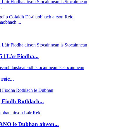
...
aobhach ...
| Làr Fiodha...
eic...
 Fiodh Rothlach...
NO le Dubhan airson...