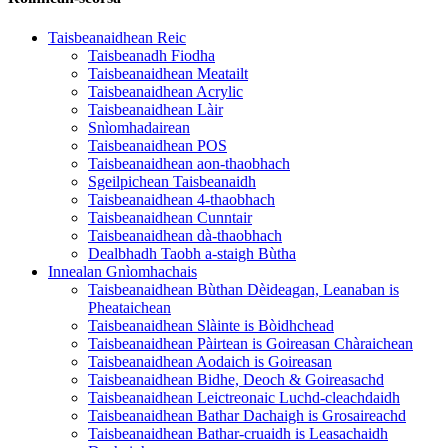
Taisbeanaidhean Reic
Taisbeanadh Fiodha
Taisbeanaidhean Meatailt
Taisbeanaidhean Acrylic
Taisbeanaidhean Làir
Snìomhadairean
Taisbeanaidhean POS
Taisbeanaidhean aon-thaobhach
Sgeilpichean Taisbeanaidh
Taisbeanaidhean 4-thaobhach
Taisbeanaidhean Cunntair
Taisbeanaidhean dà-thaobhach
Dealbhadh Taobh a-staigh Bùtha
Innealan Gnìomhachais
Taisbeanaidhean Bùthan Dèideagan, Leanaban is
Pheataichean
Taisbeanaidhean Slàinte is Bòidhchead
Taisbeanaidhean Pàirtean is Goireasan Chàraichean
Taisbeanaidhean Aodaich is Goireasan
Taisbeanaidhean Bidhe, Deoch & Goireasachd
Taisbeanaidhean Leictreonaic Luchd-cleachdaidh
Taisbeanaidhean Bathar Dachaigh is Grosaireachd
Taisbeanaidhean Bathar-cruaidh is Leasachaidh