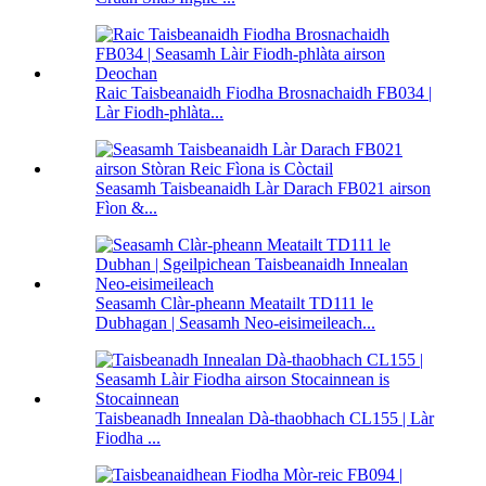
Raic Taisbeanaidh Fiodha Brosnachaidh FB034 |
Làr Fiodh-phlàta...
Seasamh Taisbeanaidh Làr Darach FB021 airson
Fìon &...
Seasamh Clàr-pheann Meatailt TD111 le
Dubhagan | Seasamh Neo-eisimeileach...
Taisbeanadh Innealan Dà-thaobhach CL155 | Làr
Fiodha ...