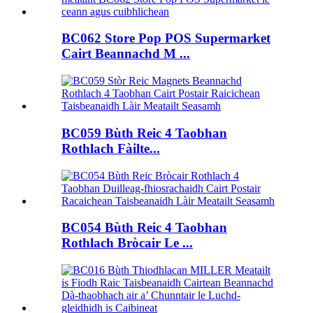
BC062 Store Pop POS Supermarket
Cairt Beannachd M ...
BC059 Bùth Reic 4 Taobhan
Rothlach Fàilte...
BC054 Bùth Reic 4 Taobhan
Rothlach Bròcair Le ...