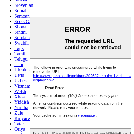
Slovenian
Somali
Samoan
Scots Gaelic
Shona
Sindhi
Sundanese
Swahili
Tajik
Tamil
Telugu
Thai
Ukrainian
Urdu
Uzbek
Vietnamese
Welsh
Xhosa
Yiddish
Yoruba
Zulu
Kinyarwanda
Tatar
Oriya