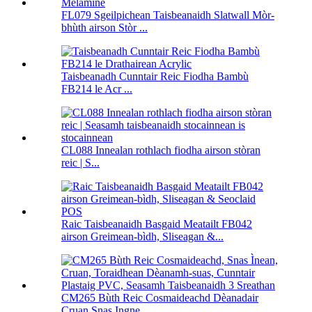
FL079 Sgeilpichean Taisbeanaidh Slatwall Mòr-
bhùth airson Stòr ...
Taisbeanadh Cunntair Reic Fiodha Bambù
FB214 le Acr ...
CL088 Innealan rothlach fiodha airson stòran
reic | S...
Raic Taisbeanaidh Basgaid Meatailt FB042
airson Greimean-bìdh, Sliseagan &...
CM265 Bùth Reic Cosmaideachd Dèanadair
Cruan Snas Ingne ...