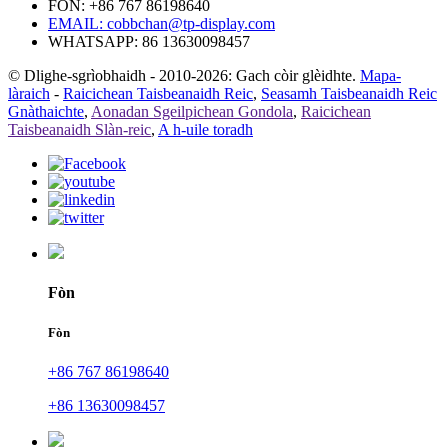
FÒN: +86 767 86198640
EMAIL:
cobbchan@tp-display.com
WHATSAPP: 86 13630098457
© Dlighe-sgrìobhaidh - 2010-2026: Gach còir glèidhte.
Mapa-
làraich
-
Raicichean Taisbeanaidh Reic
,
Seasamh Taisbeanaidh Reic
Gnàthaichte
,
Aonadan Sgeilpichean Gondola
,
Raicichean
Taisbeanaidh Slàn-reic
,
A h-uile toradh
Fòn
Fòn
+86 767 86198640
+86 13630098457