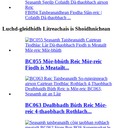
FB094 Taisbeanaidhean Fiodha Slàn-reic |
Cofaidh Dà-thaobhach ...
Luchd-gleidhidh Litreachais is Shoidhnichean
BC055 Mòr-bhùth Reic Mòr-reic
Fiodh is Meatailt...
BC063 Dealbhadh Bùth Reic Mòr-
reic 4-thaobhach Rothlach...