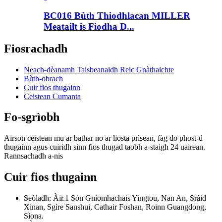
BC016 Bùth Thiodhlacan MILLER
Meatailt is Fiodha D...
Fiosrachadh
Neach-dèanamh Taisbeanaidh Reic Gnàthaichte
Bùth-obrach
Cuir fios thugainn
Ceistean Cumanta
Fo-sgrìobh
Airson ceistean mu ar bathar no ar liosta prìsean, fàg do phost-d
thugainn agus cuiridh sinn fios thugad taobh a-staigh 24 uairean.
Rannsachadh a-nis
Cuir fios thugainn
Seòladh: Àir.1 Sòn Gnìomhachais Yingtou, Nan An, Sràid
Xinan, Sgìre Sanshui, Cathair Foshan, Roinn Guangdong,
Sìona.