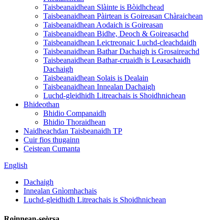
Taisbeanaidhean Slàinte is Bòidhchead
Taisbeanaidhean Pàirtean is Goireasan Chàraichean
Taisbeanaidhean Aodaich is Goireasan
Taisbeanaidhean Bidhe, Deoch & Goireasachd
Taisbeanaidhean Leictreonaic Luchd-cleachdaidh
Taisbeanaidhean Bathar Dachaigh is Grosaireachd
Taisbeanaidhean Bathar-cruaidh is Leasachaidh
Dachaigh
Taisbeanaidhean Solais is Dealain
Taisbeanaidhean Innealan Dachaigh
Luchd-gleidhidh Litreachais is Shoidhnichean
Bhideothan
Bhidio Companaidh
Bhidio Thoraidhean
Naidheachdan Taisbeanaidh TP
Cuir fios thugainn
Ceistean Cumanta
English
Dachaigh
Innealan Gnìomhachais
Luchd-gleidhidh Litreachais is Shoidhnichean
Roinnean-seòrsa