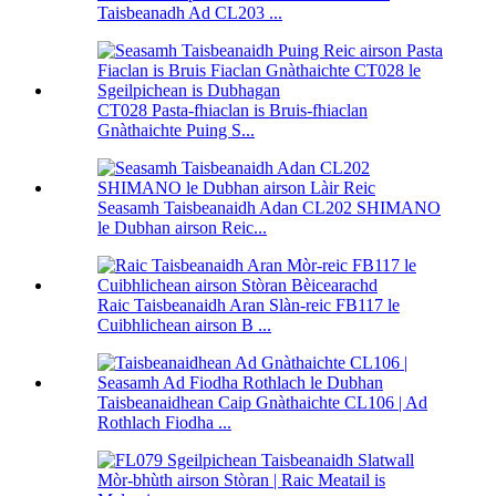
Taisbeanadh Ad CL203 ...
CT028 Pasta-fhiaclan is Bruis-fhiaclan
Gnàthaichte Puing S...
Seasamh Taisbeanaidh Adan CL202 SHIMANO
le Dubhan airson Reic...
Raic Taisbeanaidh Aran Slàn-reic FB117 le
Cuibhlichean airson B ...
Taisbeanaidhean Caip Gnàthaichte CL106 | Ad
Rothlach Fiodha ...