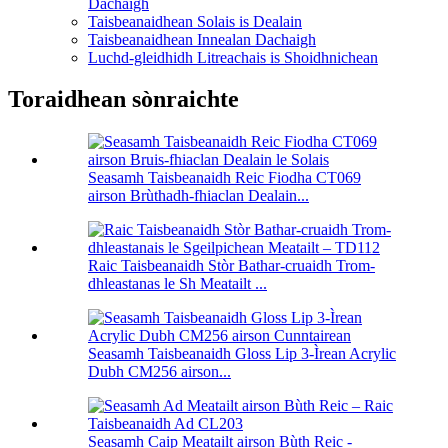
Dachaigh
Taisbeanaidhean Solais is Dealain
Taisbeanaidhean Innealan Dachaigh
Luchd-gleidhidh Litreachais is Shoidhnichean
Toraidhean sònraichte
Seasamh Taisbeanaidh Reic Fiodha CT069
airson Brùthadh-fhiaclan Dealain...
Raic Taisbeanaidh Stòr Bathar-cruaidh Trom-
dhleastanas le Sh Meatailt ...
Seasamh Taisbeanaidh Gloss Lip 3-Ìrean Acrylic
Dubh CM256 airson...
Seasamh Caip Meatailt airson Bùth Reic -