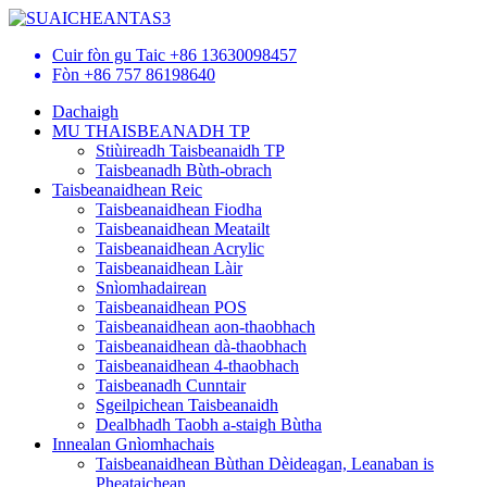
Cuir fòn gu Taic
+86 13630098457
Fòn
+86 757 86198640
Dachaigh
MU THAISBEANADH TP
Stiùireadh Taisbeanaidh TP
Taisbeanadh Bùth-obrach
Taisbeanaidhean Reic
Taisbeanaidhean Fiodha
Taisbeanaidhean Meatailt
Taisbeanaidhean Acrylic
Taisbeanaidhean Làir
Snìomhadairean
Taisbeanaidhean POS
Taisbeanaidhean aon-thaobhach
Taisbeanaidhean dà-thaobhach
Taisbeanaidhean 4-thaobhach
Taisbeanadh Cunntair
Sgeilpichean Taisbeanaidh
Dealbhadh Taobh a-staigh Bùtha
Innealan Gnìomhachais
Taisbeanaidhean Bùthan Dèideagan, Leanaban is
Pheataichean