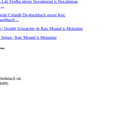
...
aobhach ...
mine
còmhdach oir.
laibh.