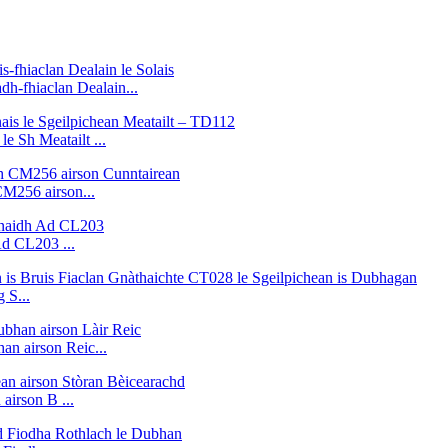
h-fhiaclan Dealain...
e Sh Meatailt ...
M256 airson...
Ad CL203 ...
 S...
 airson Reic...
airson B ...