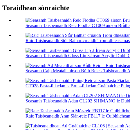
Toraidhean sònraichte
Seasamh Taisbeanaidh Reic Fiodha CT069 airson Brùthad
Raic Taisbeanaidh Stòr Bathar-cruaidh Trom-dhleastanas l
Seasamh Taisbeanaidh Gloss Lip 3-Ìrean Acrylic Dubh C
Seasamh Caip Meatailt airson Bùth Reic - Taisbeanadh 
CT028 Pasta-fhiaclan is Bruis-fhiaclan Gnàthaichte Puing
Seasamh Taisbeanaidh Adan CL202 SHIMANO le Dubhan
Raic Taisbeanaidh Aran Slàn-reic FB117 le Cuibhlichean 