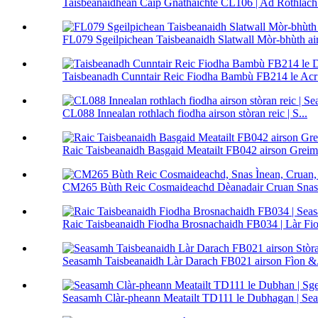
Taisbeanaidhean Caip Gnàthaichte CL106 | Ad Rothlach 
FL079 Sgeilpichean Taisbeanaidh Slatwall Mòr-bhùth airs
Taisbeanadh Cunntair Reic Fiodha Bambù FB214 le Acr 
CL088 Innealan rothlach fiodha airson stòran reic | S...
Raic Taisbeanaidh Basgaid Meatailt FB042 airson Greime
CM265 Bùth Reic Cosmaideachd Dèanadair Cruan Snas I
Raic Taisbeanaidh Fiodha Brosnachaidh FB034 | Làr Fiod
Seasamh Taisbeanaidh Làr Darach FB021 airson Fìon &.
Seasamh Clàr-pheann Meatailt TD111 le Dubhagan | Sea