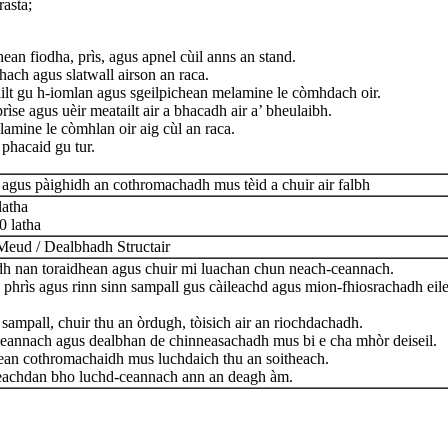
asta;
ean fiodha, prìs, agus apnel cùil anns an stand.
ach agus slatwall airson an raca.
ailt gu h-iomlan agus sgeilpichean melamine le còmhdach oir.
prìse agus uèir meatailt air a bhacadh air a’ bheulaibh.
lamine le còmhlan oir aig cùl an raca.
’ phacaid gu tur.
 agus pàighidh an cothromachadh mus tèid a chuir air falbh
latha
0 latha
 Meud / Dealbhadh Structair
dh nan toraidhean agus chuir mi luachan chun neach-ceannach.
 phrìs agus rinn sinn sampall gus càileachd agus mion-fhiosrachadh eile
sampall, chuir thu an òrdugh, tòisich air an riochdachadh.
-ceannach agus dealbhan de chinneasachadh mus bi e cha mhòr deiseil.
ean cothromachaidh mus luchdaich thu an soitheach.
eachdan bho luchd-ceannach ann an deagh àm.