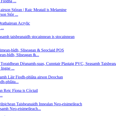
Fiodha ...
on Stòr ...
...
an-bìdh, Sliseagan &...
ngne ...
h-phlàta...
..
samh Neo-eisimeileach...