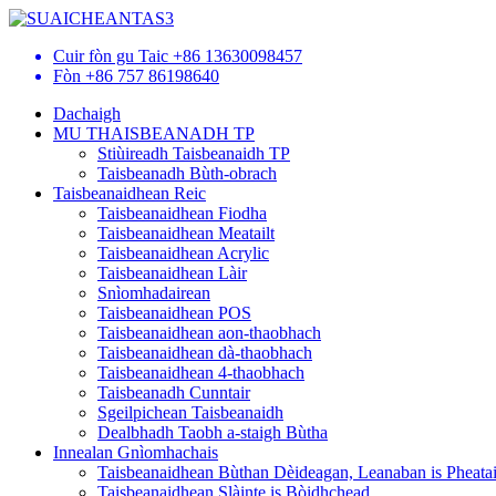
Cuir fòn gu Taic
+86 13630098457
Fòn
+86 757 86198640
Dachaigh
MU THAISBEANADH TP
Stiùireadh Taisbeanaidh TP
Taisbeanadh Bùth-obrach
Taisbeanaidhean Reic
Taisbeanaidhean Fiodha
Taisbeanaidhean Meatailt
Taisbeanaidhean Acrylic
Taisbeanaidhean Làir
Snìomhadairean
Taisbeanaidhean POS
Taisbeanaidhean aon-thaobhach
Taisbeanaidhean dà-thaobhach
Taisbeanaidhean 4-thaobhach
Taisbeanadh Cunntair
Sgeilpichean Taisbeanaidh
Dealbhadh Taobh a-staigh Bùtha
Innealan Gnìomhachais
Taisbeanaidhean Bùthan Dèideagan, Leanaban is Pheata
Taisbeanaidhean Slàinte is Bòidhchead