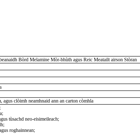
beanaidh Bòrd Melamine Mòr-bhùth agus Reic Meatailt airson Stòran
a
, agus clòimh neamhnaid ann an carton còmhla
;
a;
us tùsachd neo-eisimeileach;
dh;
gus roghainnean;