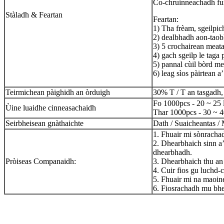
Co-chruinneachadh fur
Stàladh & Feartan
Feartan:
1) Tha frèam, sgeilpich
2) dealbhadh aon-taobh
3) 5 crochairean meat
4) gach sgeilp le taga 
5) pannal cùil bòrd me
6) leag sìos pàirtean a
Teirmichean pàighidh an òrduigh
30% T / T an tasgadh,
Fo 1000pcs - 20 ~ 25 
Ùine luaidhe cinneasachaidh
Thar 1000pcs - 30 ~ 4
Seirbheisean gnàthaichte
Dath / Suaicheantas /
1. Fhuair mi sònracha
2. Dhearbhaich sinn a’
dhearbhadh.
Pròiseas Companaidh:
3. Dhearbhaich thu an 
4. Cuir fios gu luchd
5. Fhuair mi na maoin
6. Fiosrachadh mu bh