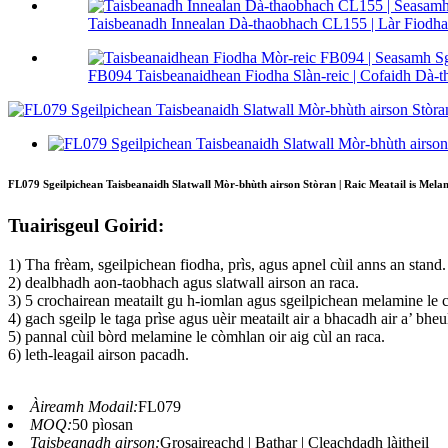
Taisbeanadh Innealan Dà-thaobhach CL155 | Làr Fiodha 
FB094 Taisbeanaidhean Fiodha Slàn-reic | Cofaidh Dà-th
FL079 Sgeilpichean Taisbeanaidh Slatwall Mòr-bhùth airson Stòran | Raic Meatail is Mela
Tuairisgeul Goirid:
1) Tha frèam, sgeilpichean fiodha, prìs, agus apnel cùil anns an stand.
2) dealbhadh aon-taobhach agus slatwall airson an raca.
3) 5 crochairean meatailt gu h-iomlan agus sgeilpichean melamine le 
4) gach sgeilp le taga prìse agus uèir meatailt air a bhacadh air a’ bheu
5) pannal cùil bòrd melamine le còmhlan oir aig cùl an raca.
6) leth-leagail airson pacadh.
Àireamh Modail:
FL079
MOQ:
50 pìosan
Taisbeanadh airson:
Grosaireachd | Bathar | Cleachdadh làitheil