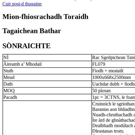
Cuir post-d thugainn
Mion-fhiosrachadh Toraidh
Tagaichean Bathar
SÒNRAICHTE
NÌ
Rac Sgeilpichean Tais
Àireamh a’ Mhodail
FL079
Stuth
Fiodh + meatailt
Meud
1000x668x2500mm
Dath
Uachdar dubh + fiodh
MOQ
50 pìosan
Pacadh
1pc = 3CTNS, le foam
Cruinnich le sgriothan
Barantas aon bhliadhn
Nuadh-chruthachadh ag
Ìre àrd de ghnàthacha
Dealbhadh modúlach a
Dleastanas trom;