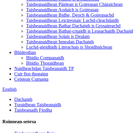
Taisbeanaidhean Pàirtean is Goireasan Chàraichean
Taisbeanaidhean Aodaich is Goireasan
Taisbeanaidhean Bidhe, Deoch & Goireasachd
Taisbeanaidhean Leictreonaic Luchd-cleachdaidh
Taisbeanaidhean Bathar Dachaigh is Grosaireachd
Taisbeanaidhean Bathar-cruaidh is Leasachaidh Dachaig
Taisbeanaidhean Solais is Dealain
Taisbeanaidhean Innealan Dachaigh
Luchd-gleidhidh Litreachais is Shoidhnichean
Bhideothan
Bhidio Companaidh
Bhidio Thoraidhean
Naidheachdan Taisbeanaidh TP
Cuir fios thugainn
Ceistean Cumanta
English
Dachaigh
Toraidhean Taisbeanaidh
Taisbeanadh Fiodha
Roinnean-seòrsa