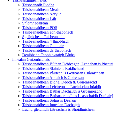
Taisbeanaidhean Reic
Taisbeanadh Fiodha
Taisbeanaidhean Meatailt
Taisbeanaidhean Acrylic
Taisbeanaidhean Làir
Snìomhadairean
Taisbeanaidhean POS
Taisbeanaidhean aon-thaobhach
Sgeilpichean Taisbeanaidh
Taisbeanaidhean 4-thaobhach
Taisbeanaidhean Cunntair
Taisbeanaidhean dà-thaobhach
Dealbhadh Taobh a-staigh Bùtha
Innealan Gnìomhachais
Taisbeanaidhean Bùthan Dèideagan, Leanaban is Pheata
Taisbeanaidhean Slàinte is Bòidhchead
Taisbeanaidhean Pàirtean is Goireasan Chàraichean
Taisbeanaidhean Aodaich is Goireasan
Taisbeanaidhean Bidhe, Deoch & Goireasachd
Taisbeanaidhean Leictreonaic Luchd-cleachdaidh
Taisbeanaidhean Bathar Dachaigh is Grosaireachd
Taisbeanaidhean Bathar-cruaidh is Leasachaidh Dachaig
Taisbeanaidhean Solais is Dealain
Taisbeanaidhean Innealan Dachaigh
Luchd-gleidhidh Litreachais is Shoidhnichean