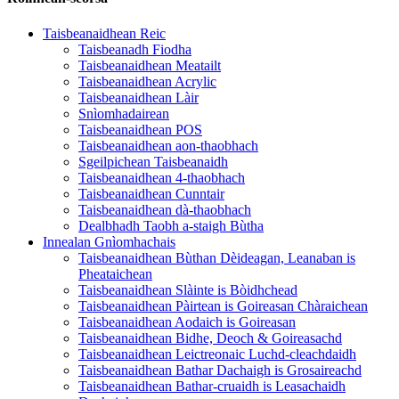
Taisbeanaidhean Reic
Taisbeanadh Fiodha
Taisbeanaidhean Meatailt
Taisbeanaidhean Acrylic
Taisbeanaidhean Làir
Snìomhadairean
Taisbeanaidhean POS
Taisbeanaidhean aon-thaobhach
Sgeilpichean Taisbeanaidh
Taisbeanaidhean 4-thaobhach
Taisbeanaidhean Cunntair
Taisbeanaidhean dà-thaobhach
Dealbhadh Taobh a-staigh Bùtha
Innealan Gnìomhachais
Taisbeanaidhean Bùthan Dèideagan, Leanaban is
Pheataichean
Taisbeanaidhean Slàinte is Bòidhchead
Taisbeanaidhean Pàirtean is Goireasan Chàraichean
Taisbeanaidhean Aodaich is Goireasan
Taisbeanaidhean Bidhe, Deoch & Goireasachd
Taisbeanaidhean Leictreonaic Luchd-cleachdaidh
Taisbeanaidhean Bathar Dachaigh is Grosaireachd
Taisbeanaidhean Bathar-cruaidh is Leasachaidh