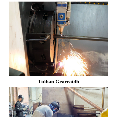
Tiùban Gearraidh