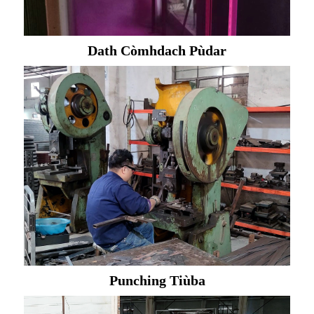
Dath Còmhdach Pùdar
Punching Tiùba