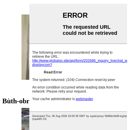
Bùth-obrach Meatailt
Còmhdach Pùdar W
bùth-obrach
Bùth-obrach Acrylic