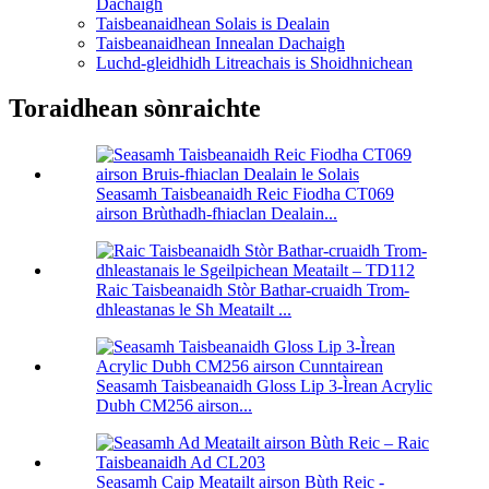
Dachaigh
Taisbeanaidhean Solais is Dealain
Taisbeanaidhean Innealan Dachaigh
Luchd-gleidhidh Litreachais is Shoidhnichean
Toraidhean sònraichte
Seasamh Taisbeanaidh Reic Fiodha CT069
airson Brùthadh-fhiaclan Dealain...
Raic Taisbeanaidh Stòr Bathar-cruaidh Trom-
dhleastanas le Sh Meatailt ...
Seasamh Taisbeanaidh Gloss Lip 3-Ìrean Acrylic
Dubh CM256 airson...
Seasamh Caip Meatailt airson Bùth Reic -