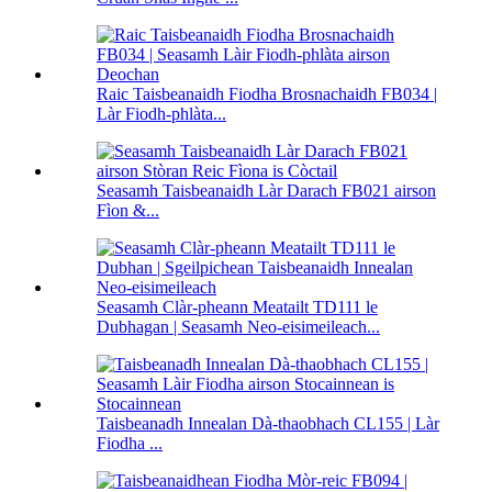
Raic Taisbeanaidh Fiodha Brosnachaidh FB034 |
Làr Fiodh-phlàta...
Seasamh Taisbeanaidh Làr Darach FB021 airson
Fìon &...
Seasamh Clàr-pheann Meatailt TD111 le
Dubhagan | Seasamh Neo-eisimeileach...
Taisbeanadh Innealan Dà-thaobhach CL155 | Làr
Fiodha ...