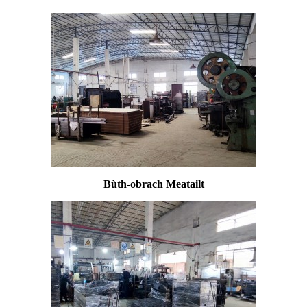
Bùth-obrach Meatailt