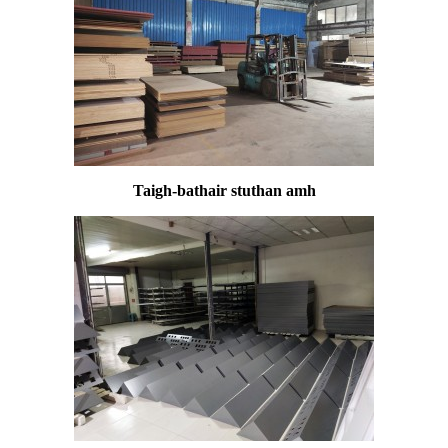
Taigh-bathair stuthan amh