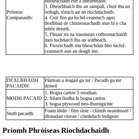
fhiosrachadh eile a dhearbhadh.
3. Dhearbhaich thu an sampall, chuir thu an
Pròiseas
òrdugh, tòisich air an riochdachadh.
Companaidh:
4. Cuir fios gu luchd-ceannach agus
dealbhan de chinneasachadh mus bi e cha
mhòr deiseil.
5. Fhuair mi na maoinean cothromachaidh
mus luchdaich thu an soitheach.
6. Fiosrachadh mu bheachdan bho luchd-
ceannach ann an deagh àm.
DEALBHADH
Pàirtean a leagail gu tur / Pacadh gu tur
PACAIDH
deiseil
1. Bogsa carton 5 sreathan.
MODH PACAID
2. frèam fiodha le bogsa carton.
3. bogsa plywood neo-fhumigichte
Foam làidir / film sìnte / clòimh neamhnaid /
Stuth pacaidh
dìonadair oisean / còmhdach builgean
Prìomh Phròiseas Riochdachaidh