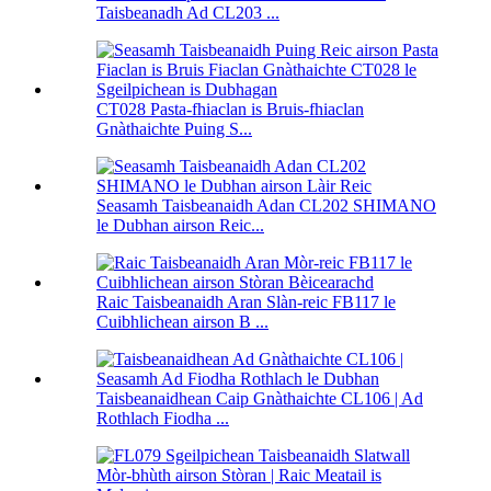
Taisbeanadh Ad CL203 ...
CT028 Pasta-fhiaclan is Bruis-fhiaclan
Gnàthaichte Puing S...
Seasamh Taisbeanaidh Adan CL202 SHIMANO
le Dubhan airson Reic...
Raic Taisbeanaidh Aran Slàn-reic FB117 le
Cuibhlichean airson B ...
Taisbeanaidhean Caip Gnàthaichte CL106 | Ad
Rothlach Fiodha ...