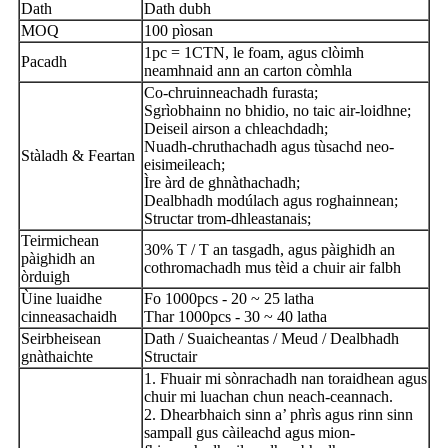
Dath
Dath dubh
MOQ
100 pìosan
1pc = 1CTN, le foam, agus clòimh
Pacadh
neamhnaid ann an carton còmhla
Co-chruinneachadh furasta;
Sgrìobhainn no bhidio, no taic air-loidhne;
Deiseil airson a chleachdadh;
Nuadh-chruthachadh agus tùsachd neo-
Stàladh & Feartan
eisimeileach;
Ìre àrd de ghnàthachadh;
Dealbhadh modúlach agus roghainnean;
Structar trom-dhleastanais;
Teirmichean
30% T / T an tasgadh, agus pàighidh an
pàighidh an
cothromachadh mus tèid a chuir air falbh
òrduigh
Ùine luaidhe
Fo 1000pcs - 20 ~ 25 latha
cinneasachaidh
Thar 1000pcs - 30 ~ 40 latha
Seirbheisean
Dath / Suaicheantas / Meud / Dealbhadh
gnàthaichte
Structair
1. Fhuair mi sònrachadh nan toraidhean agus
chuir mi luachan chun neach-ceannach.
2. Dhearbhaich sinn a’ phrìs agus rinn sinn
sampall gus càileachd agus mion-