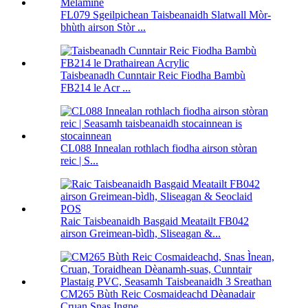
FL079 Sgeilpichean Taisbeanaidh Slatwall Mòr-
bhùth airson Stòr ...
Taisbeanadh Cunntair Reic Fiodha Bambù
FB214 le Acr ...
CL088 Innealan rothlach fiodha airson stòran
reic | S...
Raic Taisbeanaidh Basgaid Meatailt FB042
airson Greimean-bìdh, Sliseagan &...
CM265 Bùth Reic Cosmaideachd Dèanadair
Cruan Snas Ingne ...