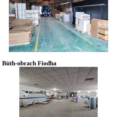
Bùth-obrach Fiodha