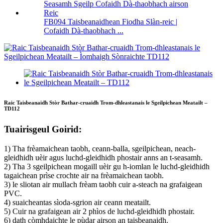
FB094 Taisbeanaidhean Fiodha Slàn-reic |
Cofaidh Dà-thaobhach ...
Raic Taisbeanaidh Stòr Bathar-cruaidh Trom-dhleastanais le Sgeilpichean Meatailt –
TD112
Tuairisgeul Goirid:
1) Tha frèamaichean taobh, ceann-balla, sgeilpichean, neach-
gleidhidh uèir agus luchd-gleidhidh phostair anns an t-seasamh.
2) Tha 3 sgeilpichean mogaill uèir gu h-iomlan le luchd-gleidhidh
tagaichean prìse crochte air na frèamaichean taobh.
3) le sliotan air mullach frèam taobh cuir a-steach na grafaigean
PVC.
4) suaicheantas sìoda-sgrion air ceann meatailt.
5) Cuir na grafaigean air 2 phìos de luchd-gleidhidh phostair.
6) dath còmhdaichte le pùdar airson an taisbeanaidh.