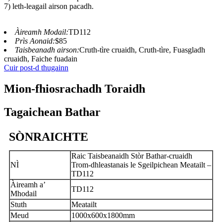
7) leth-leagail airson pacadh.
Àireamh Modail:
TD112
Prìs Aonaid:
$85
Taisbeanadh airson:
Cruth-tìre cruaidh, Cruth-tìre, Fuasgladh
cruaidh, Faiche fuadain
Cuir post-d thugainn
Mion-fhiosrachadh Toraidh
Tagaichean Bathar
SÒNRAICHTE
Raic Taisbeanaidh Stòr Bathar-cruaidh
NÌ
Trom-dhleastanais le Sgeilpichean Meatailt –
TD112
Àireamh a’
TD112
Mhodail
Stuth
Meatailt
Meud
1000x600x1800mm