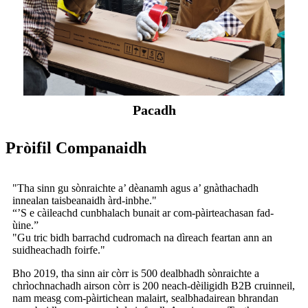
Pacadh
Pròifil Companaidh
"Tha sinn gu sònraichte a’ dèanamh agus a’ gnàthachadh
innealan taisbeanaidh àrd-inbhe."
“’S e càileachd cunbhalach bunait ar com-pàirteachasan fad-
ùine.”
"Gu tric bidh barrachd cudromach na dìreach feartan ann an
suidheachadh foirfe."
Bho 2019, tha sinn air còrr is 500 dealbhadh sònraichte a
chrìochnachadh airson còrr is 200 neach-dèiligidh B2B cruinneil,
nam measg com-pàirtichean malairt, sealbhadairean bhrandan