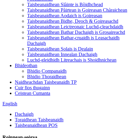
Taisbeanaidhean Slàinte is Bòidhchead
Taisbeanaidhean Pàirtean is Goireasan Chàraichean
Taisbeanaidhean Aodaich is Goireasan
Taisbeanaidhean Bidhe, Deoch & Goireasachd
Taisbeanaidhean Leictreonaic Luchd-cleachdaidh
Taisbeanaidhean Bathar Dachaigh is Grosaireachd
Taisbeanaidhean Bathar-cruaidh is Leasachaidh
Dachaigh
Taisbeanaidhean Solais is Dealain
Taisbeanaidhean Innealan Dachaigh
Luchd-gleidhidh Litreachais is Shoidhnichean
Bhideothan
Bhidio Companaidh
Bhidio Thoraidhean
Naidheachdan Taisbeanaidh TP
Cuir fios thugainn
Ceistean Cumanta
English
Dachaigh
Toraidhean Taisbeanaidh
Taisbeanaidhean POS
Roinnean-seòrsa