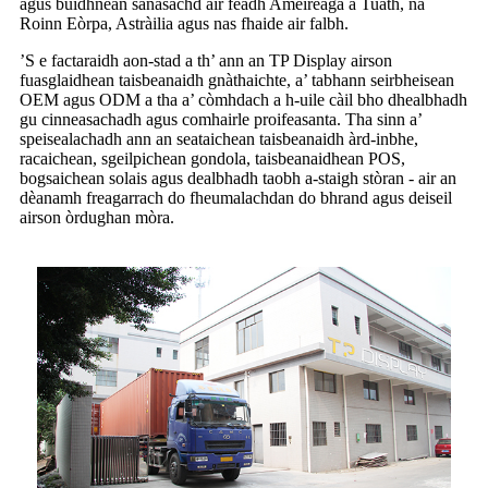
agus buidhnean sanasachd air feadh Ameireaga a Tuath, na
Roinn Eòrpa, Astràilia agus nas fhaide air falbh.
’S e factaraidh aon-stad a th’ ann an TP Display airson
fuasglaidhean taisbeanaidh gnàthaichte, a’ tabhann seirbheisean
OEM agus ODM a tha a’ còmhdach a h-uile càil bho dhealbhadh
gu cinneasachadh agus comhairle proifeasanta. Tha sinn a’
speisealachadh ann an seataichean taisbeanaidh àrd-inbhe,
racaichean, sgeilpichean gondola, taisbeanaidhean POS,
bogsaichean solais agus dealbhadh taobh a-staigh stòran - air an
dèanamh freagarrach do fheumalachdan do bhrand agus deiseil
airson òrdughan mòra.