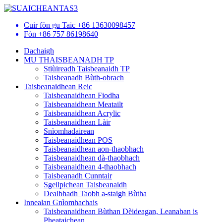
Cuir fòn gu Taic
+86 13630098457
Fòn
+86 757 86198640
Dachaigh
MU THAISBEANADH TP
Stiùireadh Taisbeanaidh TP
Taisbeanadh Bùth-obrach
Taisbeanaidhean Reic
Taisbeanaidhean Fiodha
Taisbeanaidhean Meatailt
Taisbeanaidhean Acrylic
Taisbeanaidhean Làir
Snìomhadairean
Taisbeanaidhean POS
Taisbeanaidhean aon-thaobhach
Taisbeanaidhean dà-thaobhach
Taisbeanaidhean 4-thaobhach
Taisbeanadh Cunntair
Sgeilpichean Taisbeanaidh
Dealbhadh Taobh a-staigh Bùtha
Innealan Gnìomhachais
Taisbeanaidhean Bùthan Dèideagan, Leanaban is
Pheataichean