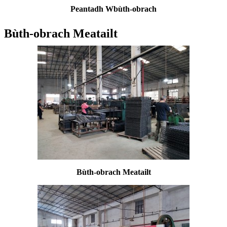
Peantadh W
bùth-obrach
Bùth-obrach Meatailt
Bùth-obrach Meatailt