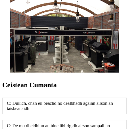
Ceistean Cumanta
C: Duilich, chan eil beachd no dealbhadh againn airson an
taisbeanaidh.
C: Dè mu dheidhinn an ùine lìbhrigidh airson sampall no