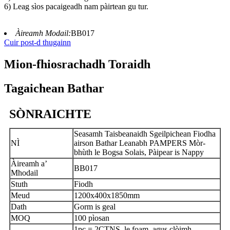
6) Leag sìos pacaigeadh nam pàirtean gu tur.
Àireamh Modail:
BB017
Cuir post-d thugainn
Mion-fhiosrachadh Toraidh
Tagaichean Bathar
SÒNRAICHTE
Seasamh Taisbeanaidh Sgeilpichean Fiodha
NÌ
airson Bathar Leanabh PAMPERS Mòr-
bhùth le Bogsa Solais, Pàipear is Nappy
Àireamh a’
BB017
Mhodail
Stuth
Fiodh
Meud
1200x400x1850mm
Dath
Gorm is geal
MOQ
100 pìosan
1pc = 2CTNS, le foam, agus clòimh