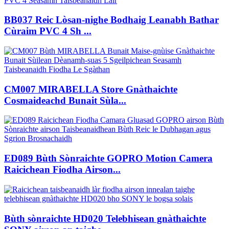
BB037 Reic Lòsan-nighe Bodhaig Leanabh Bathar
Cùraim PVC 4 Sh ...
CM007 MIRABELLA Store Gnàthaichte
Cosmaideachd Bunait Sùla...
ED089 Bùth Sònraichte GOPRO Motion Camera
Raicichean Fiodha Airson...
Bùth sònraichte HD020 Telebhisean gnàthaichte