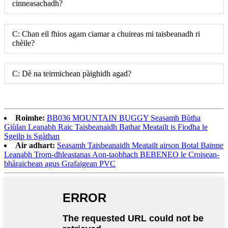
cinneasachadh?
C: Chan eil fhios agam ciamar a chuireas mi taisbeanadh ri
chèile?
C: Dè na teirmichean pàighidh agad?
Roimhe:
BB036 MOUNTAIN BUGGY Seasamh Bùtha
Giùlan Leanabh Raic Taisbeanaidh Bathar Meatailt is Fiodha le
Sgeilp is Sgàthan
Air adhart:
Seasamh Taisbeanaidh Meatailt airson Botal Bainne
Leanabh Trom-dhleastanas Aon-taobhach BEBENEO le Croisean-
bhàraichean agus Grafaigean PVC