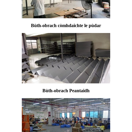
Bùth-obrach còmhdaichte le pùdar
Bùth-obrach Peantaidh