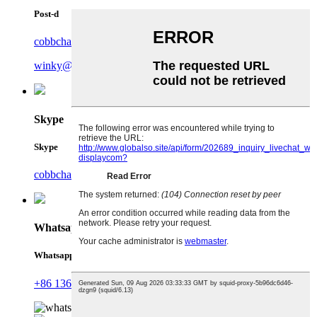
Post-d
cobbchan@tp-display.com
winky@tp-display.com
Skype
Skype
cobbchan@tp-display.com
Whatsapp
Whatsapp
+86 13630098457