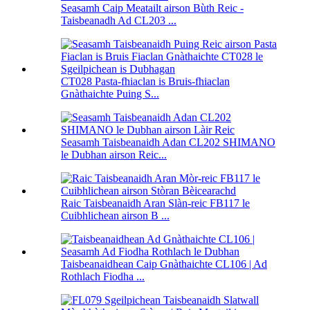
Seasamh Caip Meatailt airson Bùth Reic -
Taisbeanadh Ad CL203 ...
CT028 Pasta-fhiaclan is Bruis-fhiaclan
Gnàthaichte Puing S...
Seasamh Taisbeanaidh Adan CL202 SHIMANO
le Dubhan airson Reic...
Raic Taisbeanaidh Aran Slàn-reic FB117 le
Cuibhlichean airson B ...
Taisbeanaidhean Caip Gnàthaichte CL106 | Ad
Rothlach Fiodha ...