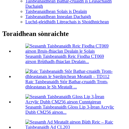
Taisbeanaidhean Bathar-cruaidh is Leasachaidh
Dachaigh
Taisbeanaidhean Solais is Dealain
Taisbeanaidhean Innealan Dachaigh
Luchd-gleidhidh Litreachais is Shoidhnichean
Toraidhean sònraichte
Seasamh Taisbeanaidh Reic Fiodha CT069
airson Brùthadh-fhiaclan Dealain...
Raic Taisbeanaidh Stòr Bathar-cruaidh Trom-
dhleastanas le Sh Meatailt ...
Seasamh Taisbeanaidh Gloss Lip 3-Ìrean Acrylic
Dubh CM256 airson...