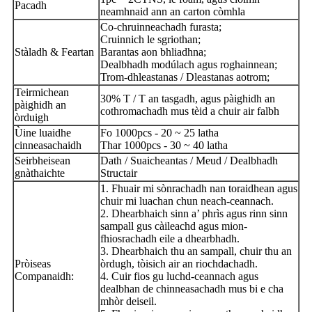
Pacadh
neamhnaid ann an carton còmhla
Co-chruinneachadh furasta;
Cruinnich le sgriothan;
Stàladh & Feartan
Barantas aon bhliadhna;
Dealbhadh modúlach agus roghainnean;
Trom-dhleastanas / Dleastanas aotrom;
Teirmichean
30% T / T an tasgadh, agus pàighidh an
pàighidh an
cothromachadh mus tèid a chuir air falbh
òrduigh
Ùine luaidhe
Fo 1000pcs - 20 ~ 25 latha
cinneasachaidh
Thar 1000pcs - 30 ~ 40 latha
Seirbheisean
Dath / Suaicheantas / Meud / Dealbhadh
gnàthaichte
Structair
1. Fhuair mi sònrachadh nan toraidhean agus
chuir mi luachan chun neach-ceannach.
2. Dhearbhaich sinn a’ phrìs agus rinn sinn
sampall gus càileachd agus mion-
fhiosrachadh eile a dhearbhadh.
3. Dhearbhaich thu an sampall, chuir thu an
Pròiseas
òrdugh, tòisich air an riochdachadh.
Companaidh:
4. Cuir fios gu luchd-ceannach agus
dealbhan de chinneasachadh mus bi e cha
mhòr deiseil.