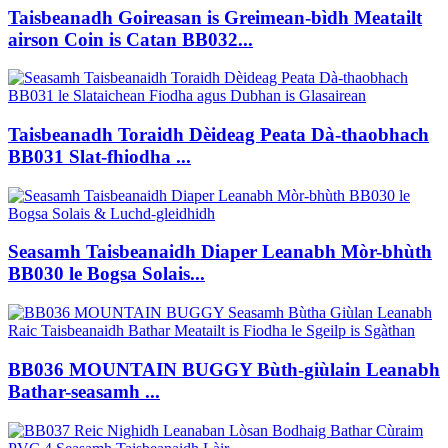
Taisbeanadh Goireasan is Greimean-bìdh Meatailt
airson Coin is Catan BB032...
Taisbeanadh Toraidh Dèideag Peata Dà-thaobhach
BB031 Slat-fhiodha ...
Seasamh Taisbeanaidh Diaper Leanabh Mòr-bhùth
BB030 le Bogsa Solais...
BB036 MOUNTAIN BUGGY Bùth-giùlain Leanabh
Bathar-seasamh ...