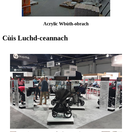
Acrylic W
bùth-obrach
Cùis Luchd-ceannach