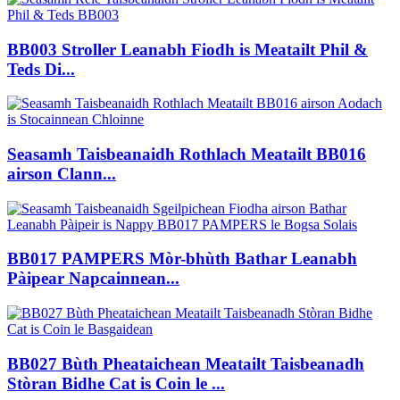
BB003 Stroller Leanabh Fiodh is Meatailt Phil &
Teds Di...
Seasamh Taisbeanaidh Rothlach Meatailt BB016
airson Clann...
BB017 PAMPERS Mòr-bhùth Bathar Leanabh
Pàipear Napcainnean...
BB027 Bùth Pheataichean Meatailt Taisbeanadh
Stòran Bidhe Cat is Coin le ...