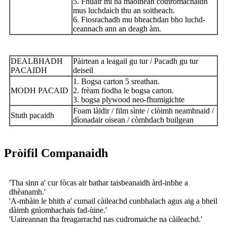
5. Fhuair mi na maoinean cothromachaidh
mus luchdaich thu an soitheach.
6. Fiosrachadh mu bheachdan bho luchd-
ceannach ann an deagh àm.
DEALBHADH
Pàirtean a leagail gu tur / Pacadh gu tur
PACAIDH
deiseil
1. Bogsa carton 5 sreathan.
MODH PACAID
2. frèam fiodha le bogsa carton.
3. bogsa plywood neo-fhumigichte
Foam làidir / film sìnte / clòimh neamhnaid /
Stuth pacaidh
dìonadair oisean / còmhdach builgean
Pròifil Companaidh
'Tha sinn a' cur fòcas air bathar taisbeanaidh àrd-inbhe a
dhèanamh.'
'A-mhàin le bhith a' cumail càileachd cunbhalach agus aig a bheil
dàimh gnìomhachais fad-ùine.'
'Uaireannan tha freagarrachd nas cudromaiche na càileachd.'