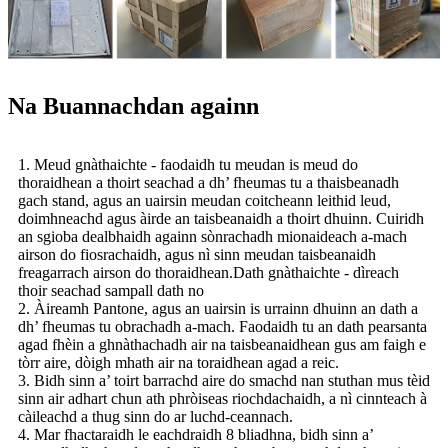
Na Buannachdan againn
1. Meud gnàthaichte - faodaidh tu meudan is meud do
thoraidhean a thoirt seachad a dh’ fheumas tu a thaisbeanadh
gach stand, agus an uairsin meudan coitcheann leithid leud,
doimhneachd agus àirde an taisbeanaidh a thoirt dhuinn. Cuiridh
an sgioba dealbhaidh againn sònrachadh mionaideach a-mach
airson do fiosrachaidh, agus nì sinn meudan taisbeanaidh
freagarrach airson do thoraidhean.
Dath gnàthaichte - dìreach
thoir seachad sampall dath no
2. Àireamh Pantone, agus an uairsin is urrainn dhuinn an dath a
dh’ fheumas tu obrachadh a-mach. Faodaidh tu an dath pearsanta
agad fhèin a ghnàthachadh air na taisbeanaidhean gus am faigh e
tòrr aire, dòigh mhath air na toraidhean agad a reic.
3. Bidh sinn a’ toirt barrachd aire do smachd nan stuthan mus tèid
sinn air adhart chun ath phròiseas riochdachaidh, a nì cinnteach à
càileachd a thug sinn do ar luchd-ceannach.
4. Mar fhactaraidh le eachdraidh 8 bliadhna, bidh sinn a’