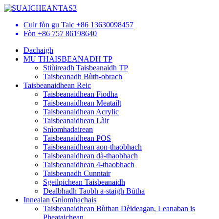
Cuir fòn gu Taic
+86 13630098457
Fòn
+86 757 86198640
Dachaigh
MU THAISBEANADH TP
Stiùireadh Taisbeanaidh TP
Taisbeanadh Bùth-obrach
Taisbeanaidhean Reic
Taisbeanaidhean Fiodha
Taisbeanaidhean Meatailt
Taisbeanaidhean Acrylic
Taisbeanaidhean Làir
Snìomhadairean
Taisbeanaidhean POS
Taisbeanaidhean aon-thaobhach
Taisbeanaidhean dà-thaobhach
Taisbeanaidhean 4-thaobhach
Taisbeanadh Cunntair
Sgeilpichean Taisbeanaidh
Dealbhadh Taobh a-staigh Bùtha
Innealan Gnìomhachais
Taisbeanaidhean Bùthan Dèideagan, Leanaban is
Pheataichean