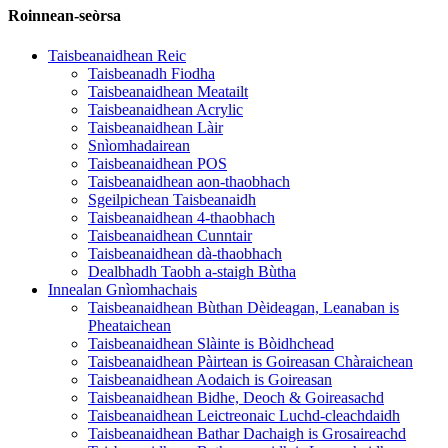
Roinnean-seòrsa
Taisbeanaidhean Reic
Taisbeanadh Fiodha
Taisbeanaidhean Meatailt
Taisbeanaidhean Acrylic
Taisbeanaidhean Làir
Snìomhadairean
Taisbeanaidhean POS
Taisbeanaidhean aon-thaobhach
Sgeilpichean Taisbeanaidh
Taisbeanaidhean 4-thaobhach
Taisbeanaidhean Cunntair
Taisbeanaidhean dà-thaobhach
Dealbhadh Taobh a-staigh Bùtha
Innealan Gnìomhachais
Taisbeanaidhean Bùthan Dèideagan, Leanaban is
Pheataichean
Taisbeanaidhean Slàinte is Bòidhchead
Taisbeanaidhean Pàirtean is Goireasan Chàraichean
Taisbeanaidhean Aodaich is Goireasan
Taisbeanaidhean Bidhe, Deoch & Goireasachd
Taisbeanaidhean Leictreonaic Luchd-cleachdaidh
Taisbeanaidhean Bathar Dachaigh is Grosaireachd