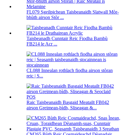
FL079 Sgeilpichean Taisbeanaidh Slatwall Mòr-
bhùth airson Stòr ...
Taisbeanadh Cunntair Reic Fiodha Bambù
FB214 le Acr ...
CL088 Innealan rothlach fiodha airson stòran
reic | S...
Raic Taisbeanaidh Basgaid Meatailt FB042
airson Greimean-bìdh, Sliseagan &...
CM265 Bùth Reic Cosmaideachd Dèanadair