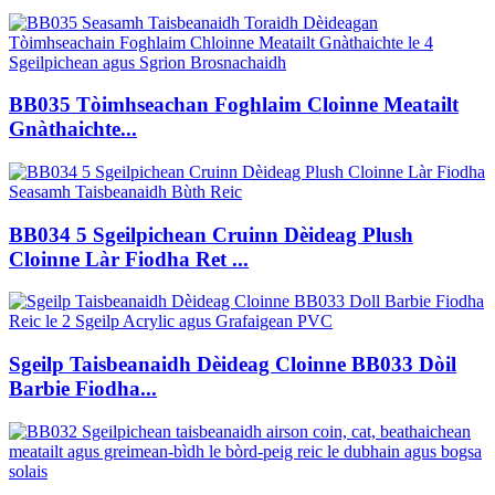
BB035 Tòimhseachan Foghlaim Cloinne Meatailt
Gnàthaichte...
BB034 5 Sgeilpichean Cruinn Dèideag Plush
Cloinne Làr Fiodha Ret ...
Sgeilp Taisbeanaidh Dèideag Cloinne BB033 Dòil
Barbie Fiodha...