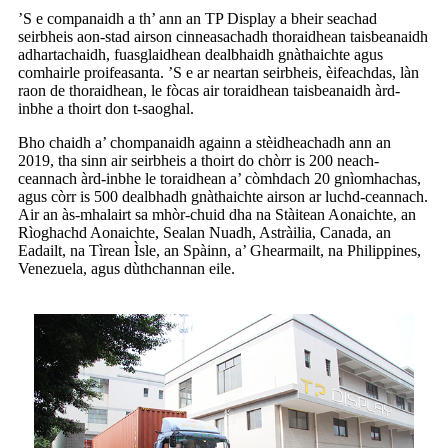
’S e companaidh a th’ ann an TP Display a bheir seachad
seirbheis aon-stad airson cinneasachadh thoraidhean taisbeanaidh
adhartachaidh, fuasglaidhean dealbhaidh gnàthaichte agus
comhairle proifeasanta. ’S e ar neartan seirbheis, èifeachdas, làn
raon de thoraidhean, le fòcas air toraidhean taisbeanaidh àrd-
inbhe a thoirt don t-saoghal.
Bho chaidh a’ chompanaidh againn a stèidheachadh ann an
2019, tha sinn air seirbheis a thoirt do chòrr is 200 neach-
ceannach àrd-inbhe le toraidhean a’ còmhdach 20 gnìomhachas,
agus còrr is 500 dealbhadh gnàthaichte airson ar luchd-ceannach.
Air an às-mhalairt sa mhòr-chuid dha na Stàitean Aonaichte, an
Rìoghachd Aonaichte, Sealan Nuadh, Astràilia, Canada, an
Eadailt, na Tìrean Ìsle, an Spàinn, a’ Ghearmailt, na Philippines,
Venezuela, agus dùthchannan eile.