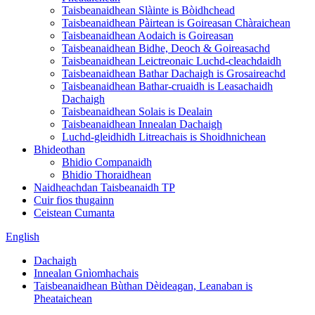
Taisbeanaidhean Slàinte is Bòidhchead
Taisbeanaidhean Pàirtean is Goireasan Chàraichean
Taisbeanaidhean Aodaich is Goireasan
Taisbeanaidhean Bidhe, Deoch & Goireasachd
Taisbeanaidhean Leictreonaic Luchd-cleachdaidh
Taisbeanaidhean Bathar Dachaigh is Grosaireachd
Taisbeanaidhean Bathar-cruaidh is Leasachaidh
Dachaigh
Taisbeanaidhean Solais is Dealain
Taisbeanaidhean Innealan Dachaigh
Luchd-gleidhidh Litreachais is Shoidhnichean
Bhideothan
Bhidio Companaidh
Bhidio Thoraidhean
Naidheachdan Taisbeanaidh TP
Cuir fios thugainn
Ceistean Cumanta
English
Dachaigh
Innealan Gnìomhachais
Taisbeanaidhean Bùthan Dèideagan, Leanaban is
Pheataichean