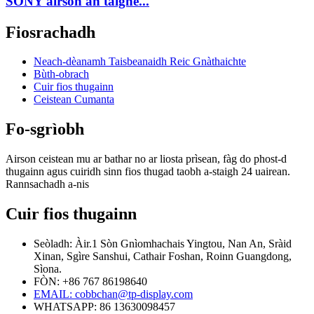
SONY airson an taighe...
Fiosrachadh
Neach-dèanamh Taisbeanaidh Reic Gnàthaichte
Bùth-obrach
Cuir fios thugainn
Ceistean Cumanta
Fo-sgrìobh
Airson ceistean mu ar bathar no ar liosta prìsean, fàg do phost-d
thugainn agus cuiridh sinn fios thugad taobh a-staigh 24 uairean.
Rannsachadh a-nis
Cuir fios thugainn
Seòladh: Àir.1 Sòn Gnìomhachais Yingtou, Nan An, Sràid
Xinan, Sgìre Sanshui, Cathair Foshan, Roinn Guangdong,
Sìona.
FÒN: +86 767 86198640
EMAIL:
cobbchan@tp-display.com
WHATSAPP: 86 13630098457