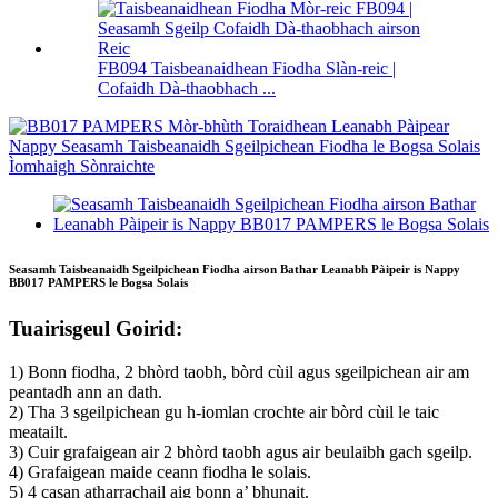
FB094 Taisbeanaidhean Fiodha Slàn-reic |
Cofaidh Dà-thaobhach ...
Seasamh Taisbeanaidh Sgeilpichean Fiodha airson Bathar Leanabh Pàipeir is Nappy
BB017 PAMPERS le Bogsa Solais
Tuairisgeul Goirid:
1) Bonn fiodha, 2 bhòrd taobh, bòrd cùil agus sgeilpichean air am
peantadh ann an dath.
2) Tha 3 sgeilpichean gu h-iomlan crochte air bòrd cùil le taic
meatailt.
3) Cuir grafaigean air 2 bhòrd taobh agus air beulaibh gach sgeilp.
4) Grafaigean maide ceann fiodha le solais.
5) 4 casan atharrachail aig bonn a’ bhunait.