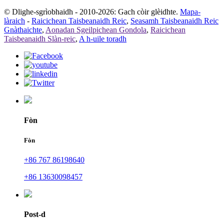
© Dlighe-sgrìobhaidh - 2010-2026: Gach còir glèidhte.
Mapa-
làraich
-
Raicichean Taisbeanaidh Reic
,
Seasamh Taisbeanaidh Reic
Gnàthaichte
,
Aonadan Sgeilpichean Gondola
,
Raicichean
Taisbeanaidh Slàn-reic
,
A h-uile toradh
Fòn
Fòn
+86 767 86198640
+86 13630098457
Post-d