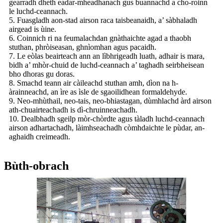
gearradh dheth eadar-mheadhanach gus buannachd a cho-roinn
le luchd-ceannach.
5. Fuasgladh aon-stad airson raca taisbeanaidh, a’ sàbhaladh
airgead is ùine.
6. Coinnich ri na feumalachdan gnàthaichte agad a thaobh
stuthan, phròiseasan, ghnìomhan agus pacaidh.
7. Le eòlas beairteach ann an lìbhrigeadh luath, adhair is mara,
bidh a’ mhòr-chuid de luchd-ceannach a’ taghadh seirbheisean
bho dhoras gu doras.
8. Smachd teann air càileachd stuthan amh, dìon na h-
àrainneachd, an ìre as ìsle de sgaoilidhean formaldehyde.
9. Neo-mhùthail, neo-tais, neo-bhiastagan, dùmhlachd àrd airson
ath-chuairteachadh is dì-chruinneachadh.
10. Dealbhadh sgeilp mòr-chòrdte agus tàladh luchd-ceannach
airson adhartachadh, làimhseachadh còmhdaichte le pùdar, an-
aghaidh creimeadh.
Bùth-obrach