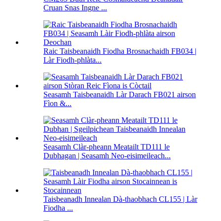
Cruan Snas Ingne ...
Raic Taisbeanaidh Fiodha Brosnachaidh FB034 |
Làr Fiodh-phlàta...
Seasamh Taisbeanaidh Làr Darach FB021 airson
Fìon &...
Seasamh Clàr-pheann Meatailt TD111 le
Dubhagan | Seasamh Neo-eisimeileach...
Taisbeanadh Innealan Dà-thaobhach CL155 | Làr
Fiodha ...